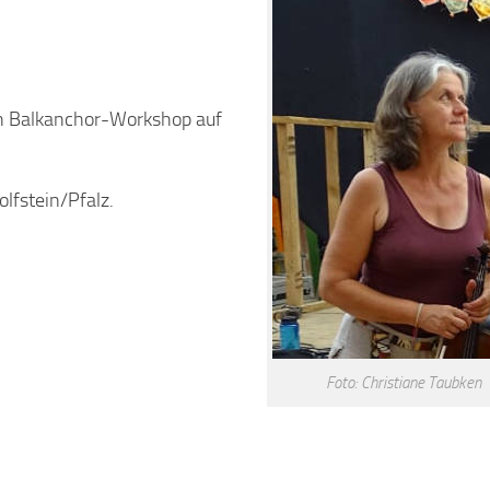
en Balkanchor-Workshop auf
lfstein/Pfalz.
Foto: Christiane Taubken