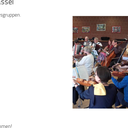
assel
rsgruppen.
ommen!