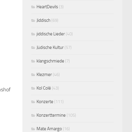
HeartDevils
(3)
Jiddisch
(69)
jiddische Lieder
(40)
Jüdische Kultur
(57)
klangschmiede
(7)
Klezmer
(46)
Kol Colé
(43)
Konzerte
(111)
Konzerttermine
(105)
Mate Amargo
(16)