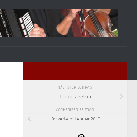
NÄCHSTER BEITRAG
Di zaposhkelekh
VORHERIGER BEITRAG
Konzerte im Februar 2019