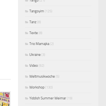
Tango
(21)
Tangoyim
(125)
Tanz
(8)
Texte
(8)
Trio Mamajka
(2)
Ukraine
(3)
Video
(92)
Weltmusikwoche
(5)
Workshop
(130)
Yiddish Summer Weimar
(19)