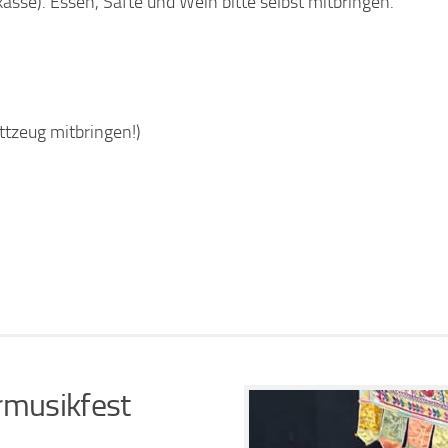
asse). Essen, Säfte und Wein bitte selbst mitbringen.
ttzeug mitbringen!)
musikfest