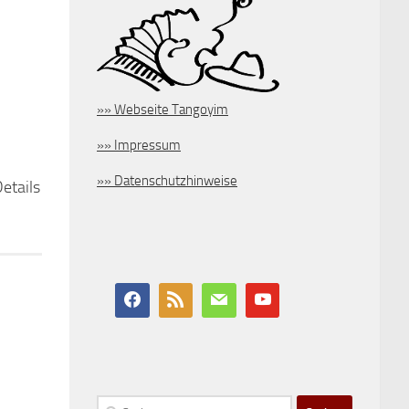
»» Webseite Tangoyim
»» Impressum
»» Datenschutzhinweise
etails
Suchen