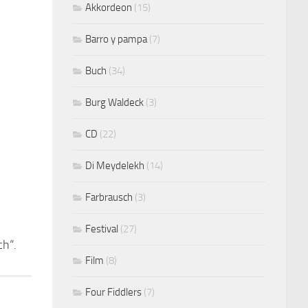
Akkordeon
(15)
Barro y pampa
(7)
Buch
(34)
Burg Waldeck
(3)
CD
(22)
Di Meydelekh
(14)
Farbrausch
(3)
Festival
(27)
ch“.
Film
(8)
Four Fiddlers
(7)