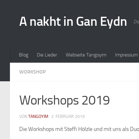
A nakht in Gan Eydn
Da
Blog
Die Lieder
Webseite Tangoyim
Impressum
WORKSHOP
Workshops 2019
VON
TANGOYIM
·
2. FEBRUAR 2019
Die Workshops mit Steffi Hölzle und mit uns als Duo