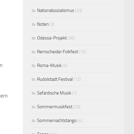
Nationalsozialismus
(33)
Noten
(3)
Odessa-Projekt
(36)
Remscheider Folkfest
(10)
en
Roma-Musik
(5)
Rudolstadt Festival
(12)
Sefardische Musik
(1)
mern
Sommermusikfest
(29)
Sommernachtstango
(4)