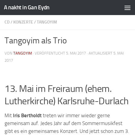
A nakht in Gan Eydn
CD
/
KONZERTE
/
TANGOYIM
Tangoyim als Trio
VON
TANGOYIM
· VERÖFFENTLICHT
5. MAI 2017
· AKTUALISIERT
5. MAI
2017
13. Mai im Freiraum (ehem.
Lutherkirche) Karlsruhe-Durlach
Mit
Iris Bertholdt
treten wir immer wieder gerne
gemeinsam auf. Jedes Jahr auf dem Sommermusikfest
gibt es ein gemeinsames Konzert. Und jetzt schon zum 3.