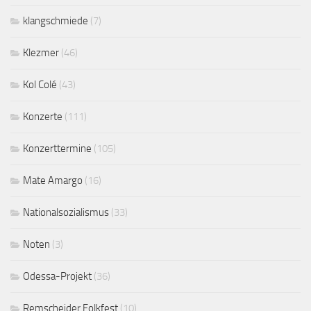
klangschmiede
(7)
Klezmer
(46)
Kol Colé
(43)
Konzerte
(111)
Konzerttermine
(105)
Mate Amargo
(16)
Nationalsozialismus
(33)
Noten
(3)
Odessa-Projekt
(36)
Remscheider Folkfest
(10)