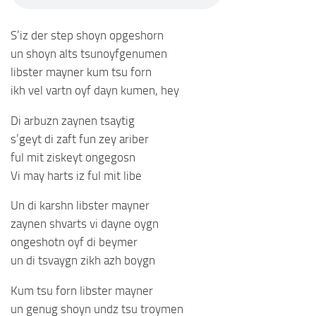
S’iz der step shoyn opgeshorn
un shoyn alts tsunoyfgenumen
libster mayner kum tsu forn
ikh vel vartn oyf dayn kumen, hey
Di arbuzn zaynen tsaytig
s’geyt di zaft fun zey ariber
ful mit ziskeyt ongegosn
Vi may harts iz ful mit libe
Un di karshn libster mayner
zaynen shvarts vi dayne oygn
ongeshotn oyf di beymer
un di tsvaygn zikh azh boygn
Kum tsu forn libster mayner
un genug shoyn undz tsu troymen