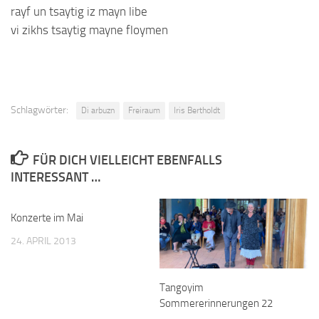
rayf un tsaytig iz mayn libe
vi zikhs tsaytig mayne floymen
Schlagwörter:
Di arbuzn
Freiraum
Iris Bertholdt
FÜR DICH VIELLEICHT EBENFALLS
INTERESSANT …
Konzerte im Mai
24. APRIL 2013
Tangoyim
Sommererinnerungen 22