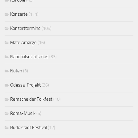
Kol Colé
(43)
Konzerte
(111)
Konzerttermine
(105)
Mate Amargo
(16)
Nationalsozialismus
(33)
Noten
(3)
Odessa-Projekt
(36)
Remscheider Folkfest
(10)
Roma-Musik
(5)
Rudolstadt Festival
(12)