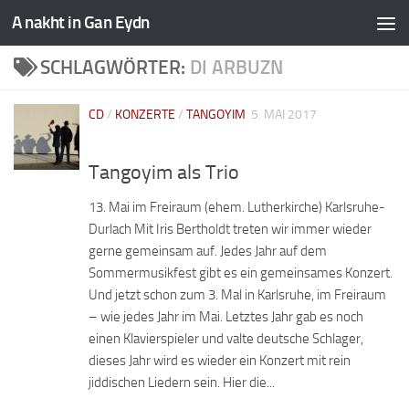
A nakht in Gan Eydn
SCHLAGWÖRTER:
DI ARBUZN
CD
/
KONZERTE
/
TANGOYIM
5. MAI 2017
Tangoyim als Trio
13. Mai im Freiraum (ehem. Lutherkirche) Karlsruhe-
Durlach Mit Iris Bertholdt treten wir immer wieder
gerne gemeinsam auf. Jedes Jahr auf dem
Sommermusikfest gibt es ein gemeinsames Konzert.
Und jetzt schon zum 3. Mal in Karlsruhe, im Freiraum
– wie jedes Jahr im Mai. Letztes Jahr gab es noch
einen Klavierspieler und valte deutsche Schlager,
dieses Jahr wird es wieder ein Konzert mit rein
jiddischen Liedern sein. Hier die...