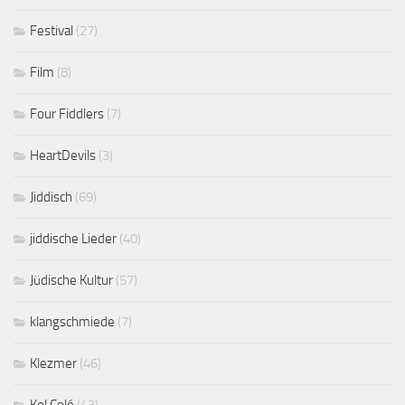
Festival
(27)
Film
(8)
Four Fiddlers
(7)
HeartDevils
(3)
Jiddisch
(69)
jiddische Lieder
(40)
Jüdische Kultur
(57)
klangschmiede
(7)
Klezmer
(46)