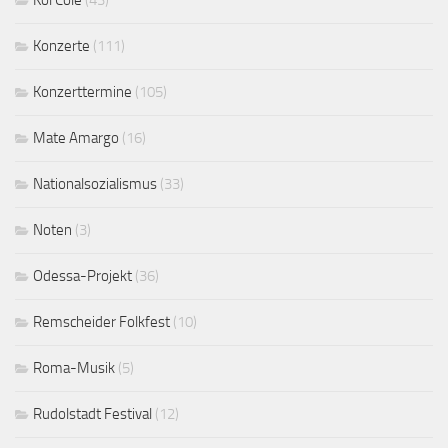
Kol Colé
(43)
Konzerte
(111)
Konzerttermine
(105)
Mate Amargo
(16)
Nationalsozialismus
(33)
Noten
(3)
Odessa-Projekt
(36)
Remscheider Folkfest
(10)
Roma-Musik
(5)
Rudolstadt Festival
(12)