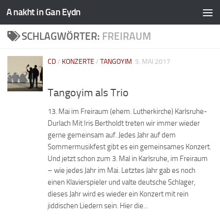
A nakht in Gan Eydn
SCHLAGWÖRTER:
FREIRAUM
CD
/
KONZERTE
/
TANGOYIM
5. MAI 2017
Tangoyim als Trio
13. Mai im Freiraum (ehem. Lutherkirche) Karlsruhe-
Durlach Mit Iris Bertholdt treten wir immer wieder
gerne gemeinsam auf. Jedes Jahr auf dem
Sommermusikfest gibt es ein gemeinsames Konzert.
Und jetzt schon zum 3. Mal in Karlsruhe, im Freiraum
– wie jedes Jahr im Mai. Letztes Jahr gab es noch
einen Klavierspieler und valte deutsche Schlager,
dieses Jahr wird es wieder ein Konzert mit rein
jiddischen Liedern sein. Hier die...