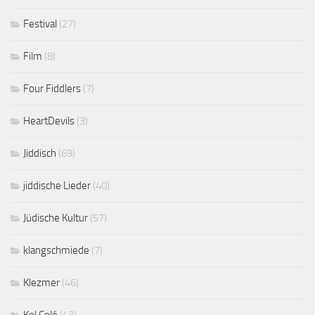
Festival
(27)
Film
(8)
Four Fiddlers
(7)
HeartDevils
(3)
Jiddisch
(69)
jiddische Lieder
(40)
Jüdische Kultur
(57)
klangschmiede
(7)
Klezmer
(46)