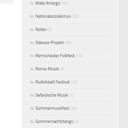
Mate Amargo
(16)
Nationalsozialismus
(33)
Noten
(3)
Odessa-Projekt
(36)
Remscheider Folkfest
(10)
Roma-Musik
(5)
Rudolstadt Festival
(12)
Sefardische Musik
(1)
Sommermusikfest
(29)
Sommernachtstango
(4)