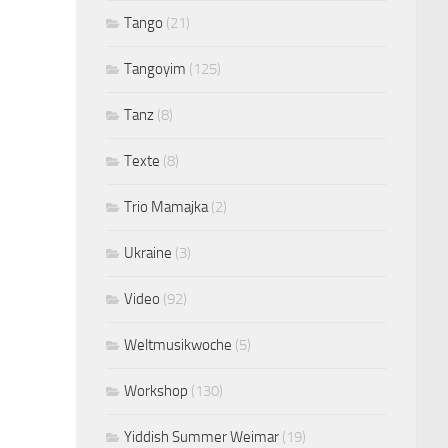
Tango
(21)
Tangoyim
(125)
Tanz
(8)
Texte
(8)
Trio Mamajka
(2)
Ukraine
(3)
Video
(92)
Weltmusikwoche
(5)
Workshop
(130)
Yiddish Summer Weimar
(19)