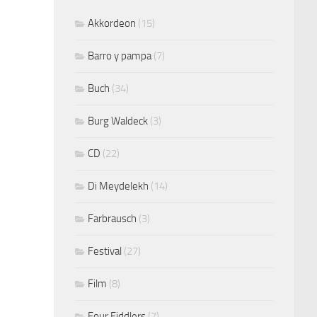
Akkordeon
(15)
Barro y pampa
(7)
Buch
(34)
Burg Waldeck
(3)
CD
(22)
Di Meydelekh
(14)
Farbrausch
(3)
Festival
(27)
Film
(8)
Four Fiddlers
(7)