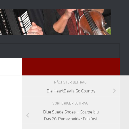
NÄCHSTER BEITRAG
Die HeartDevils Go Country
VORHERIGER BEITRAG
Blue Suede Shoes – Scarpe blu
Das 28. Remscheider Folkfest