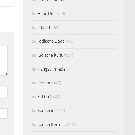
HeartDevils
(3)
Jiddisch
(69)
jiddische Lieder
(40)
Jüdische Kultur
(57)
klangschmiede
(7)
Klezmer
(46)
Kol Colé
(43)
Konzerte
(111)
Konzerttermine
(105)