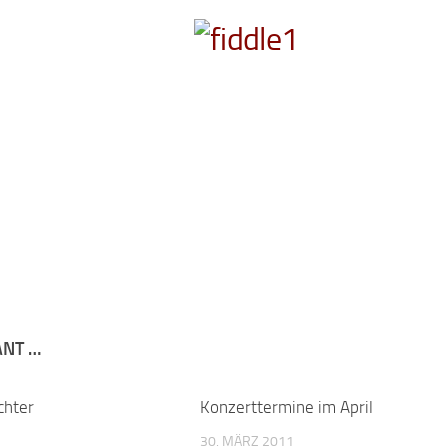
ANT …
chter
Konzerttermine im April
30. MÄRZ 2011