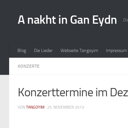
A nakht in Gan Eydn
Da
Blog
Die Lieder
Webseite Tangoyim
Impressum
KONZERTE
Konzerttermine im De
VON
TANGOYIM
·
25. NOVEMBER 2013