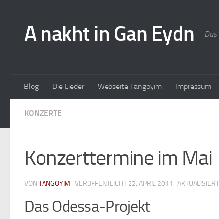
A nakht in Gan Eydn
Das 
Blog
Die Lieder
Webseite Tangoyim
Impressum
KONZERTE
Konzerttermine im Mai
VON
TANGOYIM
· VERÖFFENTLICHT
22. APRIL 2011
· AKTUALISIER
Das Odessa-Projekt