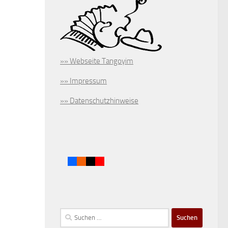
»» Webseite Tangoyim
»» Impressum
»» Datenschutzhinweise
Suchen
nach: