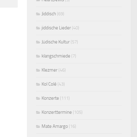
Jiddisch
(69)
jiddische Lieder
(40)
Jüdische Kultur
(57)
klangschmiede
(7)
Klezmer
(46)
Kol Colé
(43)
Konzerte
(111)
Konzerttermine
(105)
Mate Amargo
(16)