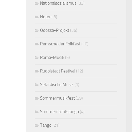
Nationalsozialismus
(33)
Noten
(3)
Odessa-Projekt
(36)
Remscheider Folkfest
(10)
Roma-Musik
(5)
Rudolstadt Festival
(12)
Sefardische Musik
(1)
Sommermusikfest
(29)
Sommernachtstango
(4)
Tango
(21)