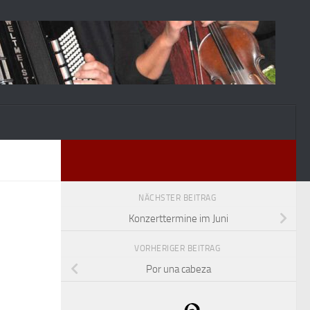
NÄCHSTER BEITRAG
Konzerttermine im Juni
VORHERIGER BEITRAG
Por una cabeza