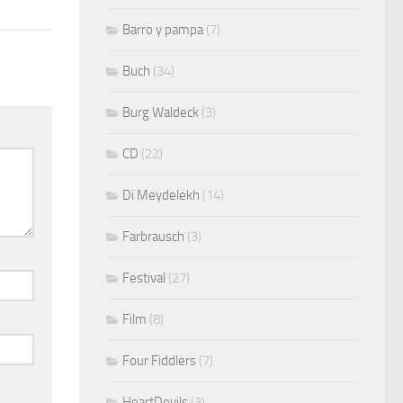
Barro y pampa
(7)
Buch
(34)
Burg Waldeck
(3)
CD
(22)
Di Meydelekh
(14)
Farbrausch
(3)
Festival
(27)
Film
(8)
Four Fiddlers
(7)
HeartDevils
(3)