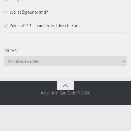
Wo ist Zigeunerland?
YiddishPOP – animierter Jiddisch-Kurs
ARCHIV
Archiv
A nakht in Gan Eydn © 2026