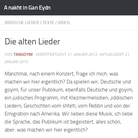
A nakht in Gan Eydn
JIDDISCHE LIEDER
/
TEXTE
/
VIDEO
Die alten Lieder
VON
TANGOYIM
· VERÖFFENTLICHT
21. JANUAR 2013
· AKTUALISIERT
21.
JANUAR 2013
Manchmal, nach einem Konzert, frage ich mich: was
machen wir hier eigentlich? Da spielen wir, Deutsche und
goyim, für unser Publikum, ebenfalls Deutsche und goyim,
ein jüdisches Programm, mit Klezmermelodien, jiddischen
Liedern, Geschichten vom shtetl, vom Rebbn und von der
Emigration nach Amerika. Wir lieben diese Musik, ich liebe
die Sprache, das Publikum ist begeistert, alles schön,
aber: was machen wir hier eigentlich?