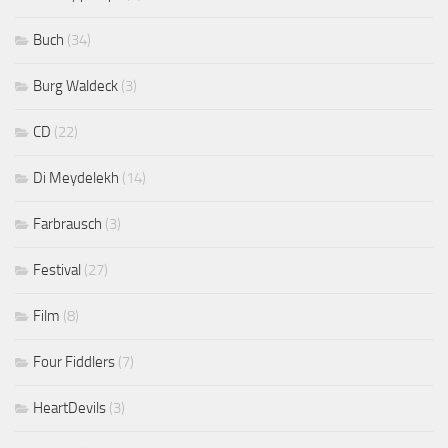
Buch
(34)
Burg Waldeck
(3)
CD
(22)
Di Meydelekh
(14)
Farbrausch
(3)
Festival
(27)
Film
(8)
Four Fiddlers
(7)
HeartDevils
(3)