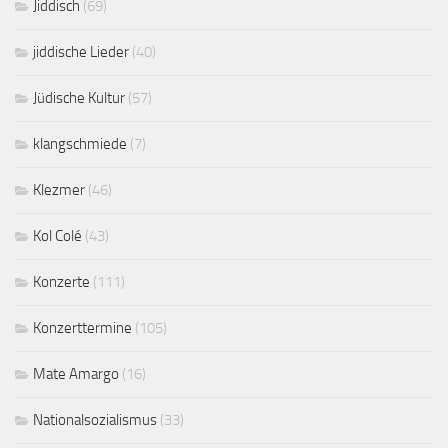
Jiddisch
(69)
jiddische Lieder
(40)
Jüdische Kultur
(57)
klangschmiede
(7)
Klezmer
(46)
Kol Colé
(43)
Konzerte
(111)
Konzerttermine
(105)
Mate Amargo
(16)
Nationalsozialismus
(33)