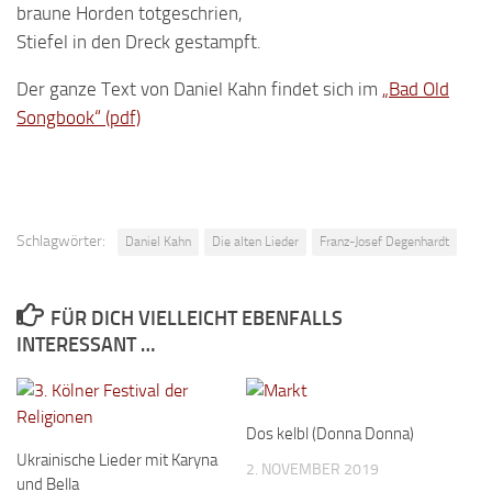
braune Horden totgeschrien,
Stiefel in den Dreck gestampft.
Der ganze Text von Daniel Kahn findet sich im
„Bad Old
Songbook“ (pdf)
Schlagwörter:
Daniel Kahn
Die alten Lieder
Franz-Josef Degenhardt
FÜR DICH VIELLEICHT EBENFALLS
INTERESSANT …
Dos kelbl (Donna Donna)
Ukrainische Lieder mit Karyna
2. NOVEMBER 2019
und Bella