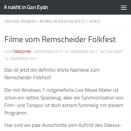
A nakht in Gan Eydn
ODESSA-PROJEKT
/
REMSCHEIDER FOLKFEST
/
VIDEO
Filme vom Remscheider Folkfest
VON
TANGOYIM
· VERÖFFENTLICHT
16. DEZEMBER 2011
· AKTUALISIERT
16. DEZEMBER 2011
Das ist jetzt die definitiv letzte Nachlese zum
Remscheider Folkfest!
Der mit Windows 7 mitgelieferte Live Movie Maker ist
schon ein nettes Spielzeug, aber die Synchronisation von
Film- und Tonspur ist doch extrem fummelig mit diesem
Programm…
Hier sind ein paar Ausschnitte vom Auftritt des Odessa-