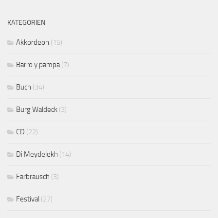
KATEGORIEN
Akkordeon
(15)
Barro y pampa
(7)
Buch
(34)
Burg Waldeck
(3)
CD
(22)
Di Meydelekh
(14)
Farbrausch
(3)
Festival
(27)