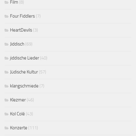
Film
(8)
Four Fiddlers
(7)
HeartDevils
(3)
Jiddisch
(69)
jiddische Lieder
(40)
Jüdische Kultur
(57)
klangschmiede
(7)
Klezmer
(46)
Kol Colé
(43)
Konzerte
(111)