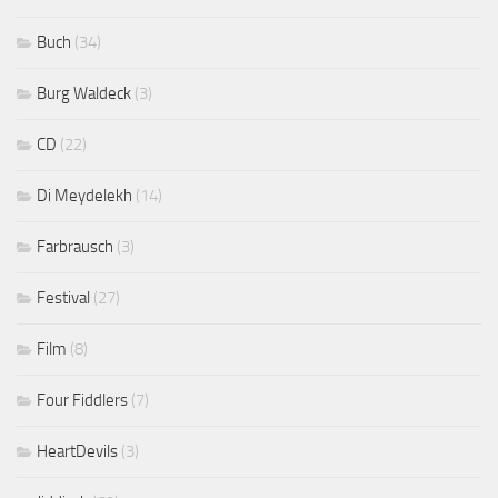
Buch
(34)
Burg Waldeck
(3)
CD
(22)
Di Meydelekh
(14)
Farbrausch
(3)
Festival
(27)
Film
(8)
Four Fiddlers
(7)
HeartDevils
(3)