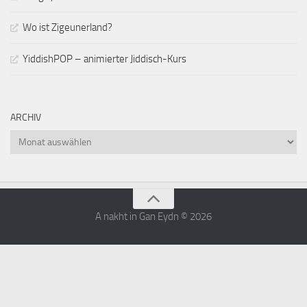
Wo ist Zigeunerland?
YiddishPOP – animierter Jiddisch-Kurs
ARCHIV
Archiv
A nakht in Gan Eydn © 2026