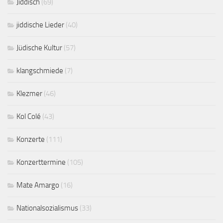
Jiddisch
(69)
jiddische Lieder
(40)
Jüdische Kultur
(57)
klangschmiede
(7)
Klezmer
(46)
Kol Colé
(43)
Konzerte
(111)
Konzerttermine
(105)
Mate Amargo
(16)
Nationalsozialismus
(33)