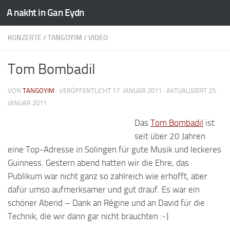
A nakht in Gan Eydn
KONZERTE
/
TANGOYIM
/
VIDEO
Tom Bombadil
VON
TANGOYIM
· VERÖFFENTLICHT
17. JANUAR 2011
· AKTUALISIERT
25.
JANUAR 2011
Das
Tom Bombadil
ist
seit über 20 Jahren
eine Top-Adresse in Solingen für gute Musik und leckeres
Guinness. Gestern abend hatten wir die Ehre, das
Publikum war nicht ganz so zahlreich wie erhofft, aber
dafür umso aufmerksamer und gut drauf. Es war ein
schöner Abend – Dank an Régine und an David für die
Technik, die wir dann gar nicht brauchten :-)