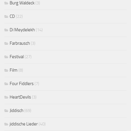
Burg Waldeck
(3)
CD
(22)
Di Meydelekh
(14)
Farbrausch
(3)
Festival
(27)
Film
(8)
Four Fiddlers
(7)
HeartDevils
(3)
Jiddisch
(69)
jiddische Lieder
(40)