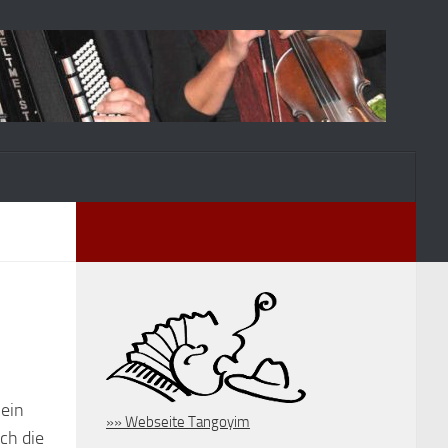
ein
»» Webseite Tangoyim
ch die