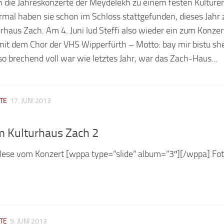
 die Jahreskonzerte der Meydelekh zu einem festen Kulturer
rmal haben sie schon im Schloss stattgefunden, dieses Jahr
rhaus Zach. Am 4. Juni lud Steffi also wieder ein zum Konzer
it dem Chor der VHS Wipperfürth – Motto: bay mir bistu sh
o brechend voll war wie letztes Jahr, war das Zach-Haus...
TE
17. JUNI 2013
m Kulturhaus Zach 2
hlese vom Konzert [wppa type=“slide“ album=“3″][/wppa] Fot
TE
9. JUNI 2013