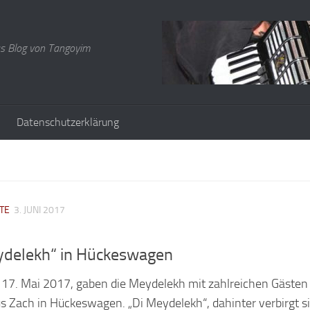
s Blog von Tangoyim
Datenschutzerklärung
TE
3. JUNI 2017
ydelekh“ in Hückeswagen
. Mai 2017, gaben die Meydelekh mit zahlreichen Gästen 
s Zach in Hückeswagen. „Di Meydelekh“, dahinter verbirgt si