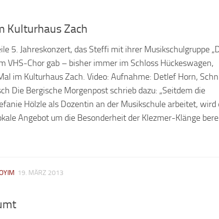
m Kulturhaus Zach
le 5. Jahreskonzert, das Steffi mit ihrer Musikschulgruppe „D
em VHS-Chor gab – bisher immer im Schloss Hückeswagen,
al im Kulturhaus Zach. Video: Aufnahme: Detlef Horn, Schni
ch Die Bergische Morgenpost schrieb dazu: „Seitdem die
anie Hölzle als Dozentin an der Musikschule arbeitet, wird
okale Angebot um die Besonderheit der Klezmer-Klänge berei
OYIM
19. MÄRZ 2013
umt