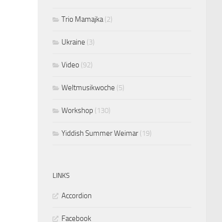
Trio Mamajka
(2)
Ukraine
(3)
Video
(92)
Weltmusikwoche
(5)
Workshop
(130)
Yiddish Summer Weimar
(19)
LINKS
Accordion
Facebook