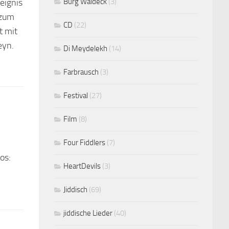
eignis
Burg Waldeck
(3)
 zum
CD
(22)
t mit
eyn.
Di Meydelekh
(14)
Farbrausch
(3)
Festival
(27)
Film
(8)
Four Fiddlers
(7)
os:
HeartDevils
(3)
Jiddisch
(69)
jiddische Lieder
(40)