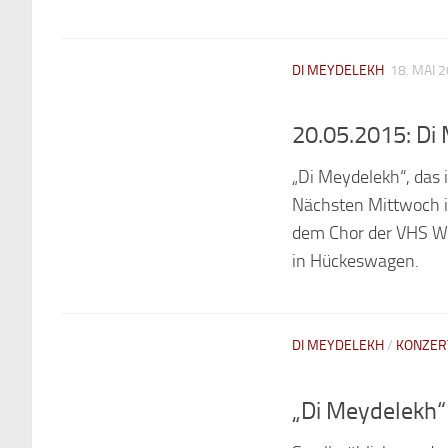
DI MEYDELEKH
18. MAI 
20.05.2015: Di
„Di Meydelekh“, das
Nächsten Mittwoch i
dem Chor der VHS Wi
in Hückeswagen.
DI MEYDELEKH
/
KONZER
„Di Meydelekh“