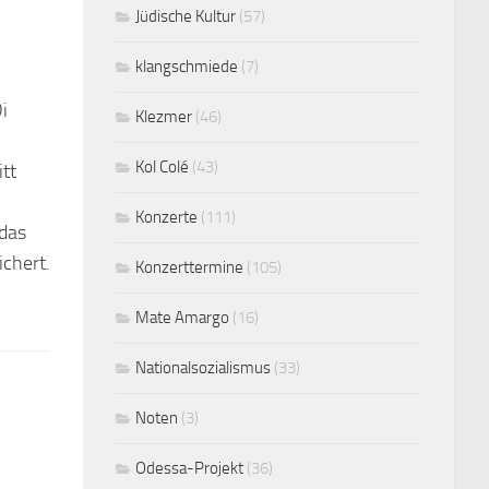
Jüdische Kultur
(57)
klangschmiede
(7)
i
Klezmer
(46)
Kol Colé
(43)
tt
Konzerte
(111)
 das
chert.
Konzerttermine
(105)
Mate Amargo
(16)
Nationalsozialismus
(33)
Noten
(3)
Odessa-Projekt
(36)