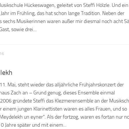
sikschule Hückeswagen, geleitet von Steffi Hölzle. Und ein
 Jahr im Frühling, das hat schon lange Tradition. Neben der
sechs Musikerinnen waren außer mir diesmal noch acht S
ast, sowie drei...
016
lekh
. Mai, steht wieder das alljährliche Frühjahrskonzert der
haus Zach an – Grund genug, dieses Ensemble einmal
r 2006 gründete Steffi das Klezmerensemble an der Musiksch
einem jungen Klarinettisten waren es alles Frauen, und so
 Meydelekh un eyner“. Als der fortzog, waren es fortan nur n
0 Jahre später und mit einem...