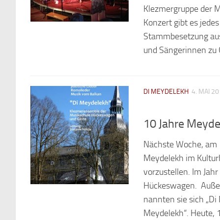
Klezmergruppe der Mu
Konzert gibt es jedes
Stammbesetzung aus 
und Sängerinnen zu G
DI MEYDELEKH
4. MAI 2
10 Jahre Meyde
Nächste Woche, am 11
Meydelekh im Kultur
vorzustellen. Im Jah
Hückeswagen. Außer 
nannten sie sich „Di
Meydelekh“. Heute, 1