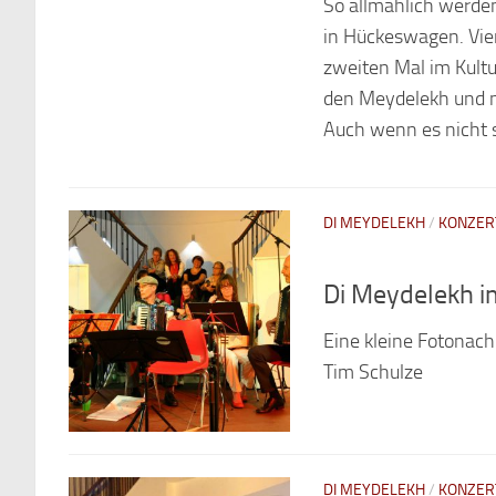
So allmählich werden
in Hückeswagen. Vie
zweiten Mal im Kultu
den Meydelekh und m
Auch wenn es nicht s
DI MEYDELEKH
/
KONZER
Di Meydelekh i
Eine kleine Fotonac
Tim Schulze
DI MEYDELEKH
/
KONZER