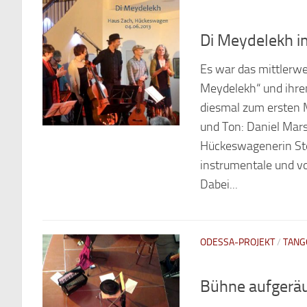
Di Meydelekh i
Es war das mittlerwei
Meydelekh“ und ihr
diesmal zum ersten M
und Ton: Daniel Mars
Hückeswagenerin Stef
instrumentale und v
Dabei...
ODESSA-PROJEKT
/
TANG
Bühne aufgerä