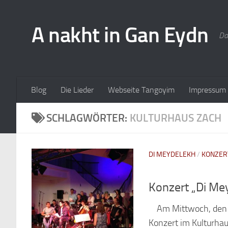
A nakht in Gan Eydn
Da
Blog
Die Lieder
Webseite Tangoyim
Impressum
SCHLAGWÖRTER:
KULTURHAUS ZACH
DI MEYDELEKH
/
KONZER
Konzert „Di Me
Am Mittwoch, den 17
Konzert im Kulturhau