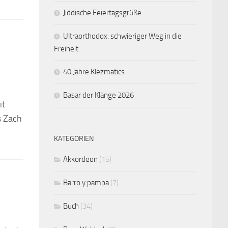
Jiddische Feiertagsgrüße
Ultraorthodox: schwieriger Weg in die
Freiheit
40 Jahre Klezmatics
Basar der Klänge 2026
it
s Zach
KATEGORIEN
Akkordeon
(15)
Barro y pampa
(7)
Buch
(34)