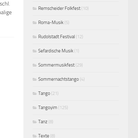
schl.
Remscheider Folkfest
(10)
alige
Roma-Musik
(5)
Rudolstadt Festival
(12)
Sefardische Musik
(1)
Sommermusikfest
(29)
Sommernachtstango
(4)
Tango
(21)
Tangoyim
(125)
Tanz
(8)
Texte
(8)