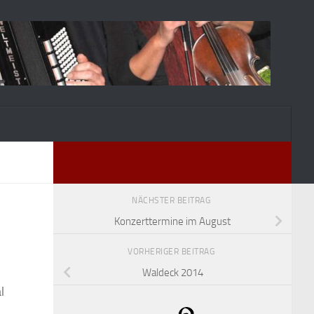
NÄCHSTER BEITRAG
Konzerttermine im August
VORHERIGER BEITRAG
Waldeck 2014
l