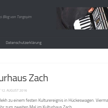
s Blog von Tangoyim
Datenschutzerklärung
turhaus Zach
T
12. AUGUST 2016
lekh zu einem festen Kulturereignis in Hückeswagen. Vierma
Jahr zum zweiten Mal im Kulturhaus Zach.