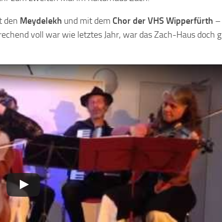
it den
Meydelekh
und mit dem
Chor der VHS Wipperfürth
–
rechend voll war wie letztes Jahr, war das Zach-Haus doch g