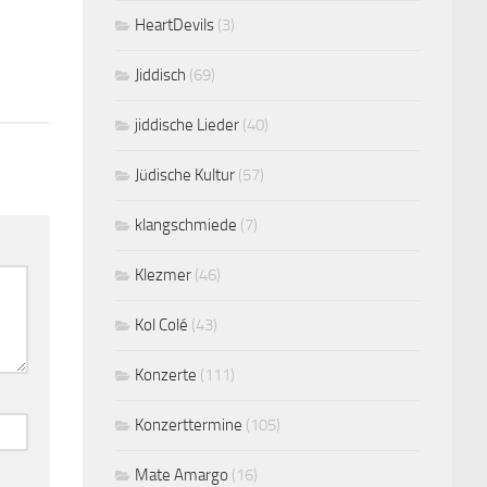
HeartDevils
(3)
Jiddisch
(69)
jiddische Lieder
(40)
Jüdische Kultur
(57)
klangschmiede
(7)
Klezmer
(46)
Kol Colé
(43)
Konzerte
(111)
Konzerttermine
(105)
Mate Amargo
(16)