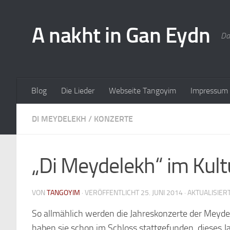
A nakht in Gan Eydn
Da
Blog
Die Lieder
Webseite Tangoyim
Impressum
DI MEYDELEKH
/
KONZERTE
„Di Meydelekh“ im Kul
VON
TANGOYIM
· VERÖFFENTLICHT
25. JUNI 2014
· AKTUALISIER
So allmählich werden die Jahreskonzerte der Meyde
haben sie schon im Schloss stattgefunden, dieses 