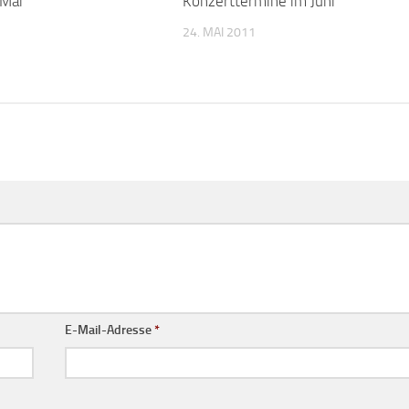
 Mai
Konzerttermine im Juni
24. MAI 2011
E-Mail-Adresse
*