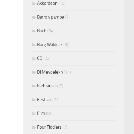
Akkordeon
(15)
Barro y pampa
(7)
Buch
(34)
Burg Waldeck
(3)
CD
(22)
Di Meydelekh
(14)
Farbrausch
(3)
Festival
(27)
Film
(8)
Four Fiddlers
(7)