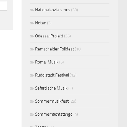
Nationalsozialismus
(33)
Noten
(3)
Odessa-Projekt
(36)
Remscheider Folkfest
(10)
Roma-Musik
(5)
Rudolstadt Festival
(12)
Sefardische Musik
(1)
Sommermusikfest
(29)
Sommernachtstango
(4)