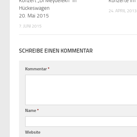
Konzert „Di Meydelekh“ in
Konzerte im
Hückeswagen
24. APRIL 2013
20. Mai 2015
7. JUNI 2015
SCHREIBE EINEN KOMMENTAR
Kommentar
*
Name
*
Website