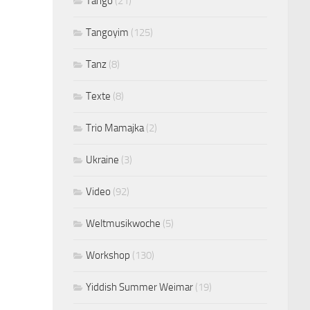
Tango
(21)
Tangoyim
(125)
Tanz
(8)
Texte
(8)
Trio Mamajka
(2)
Ukraine
(3)
Video
(92)
Weltmusikwoche
(5)
Workshop
(130)
Yiddish Summer Weimar
(19)