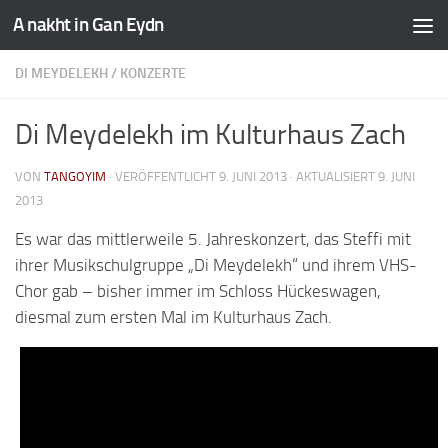
A nakht in Gan Eydn
DI MEYDELEKH
/
KONZERTE
Di Meydelekh im Kulturhaus Zach
VON
TANGOYIM
· VERÖFFENTLICHT
9. JUNI 2013
· AKTUALISIERT
9. JUNI
2013
Es war das mittlerweile 5. Jahreskonzert, das Steffi mit
ihrer Musikschulgruppe „Di Meydelekh“ und ihrem VHS-
Chor gab – bisher immer im Schloss Hückeswagen,
diesmal zum ersten Mal im Kulturhaus Zach.