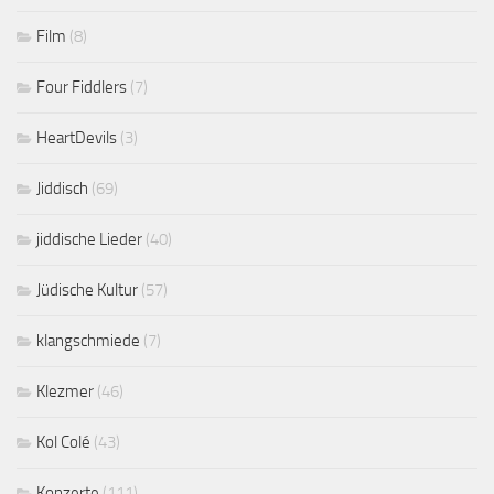
Film
(8)
Four Fiddlers
(7)
HeartDevils
(3)
Jiddisch
(69)
jiddische Lieder
(40)
Jüdische Kultur
(57)
klangschmiede
(7)
Klezmer
(46)
Kol Colé
(43)
Konzerte
(111)