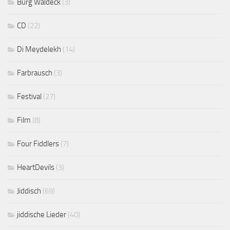
Burg Waldeck
(3)
CD
(22)
Di Meydelekh
(14)
Farbrausch
(3)
Festival
(27)
Film
(8)
Four Fiddlers
(7)
HeartDevils
(3)
Jiddisch
(69)
jiddische Lieder
(40)