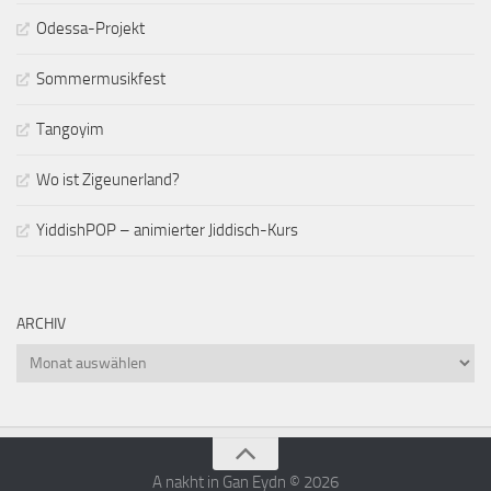
Odessa-Projekt
Sommermusikfest
Tangoyim
Wo ist Zigeunerland?
YiddishPOP – animierter Jiddisch-Kurs
ARCHIV
Archiv
A nakht in Gan Eydn © 2026