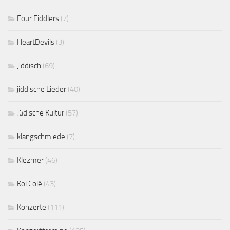
Four Fiddlers
(7)
HeartDevils
(3)
Jiddisch
(69)
jiddische Lieder
(40)
Jüdische Kultur
(57)
klangschmiede
(7)
Klezmer
(46)
Kol Colé
(43)
Konzerte
(111)