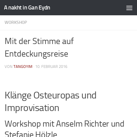
A nakht in Gan Eydn
WORKSHOP
Mit der Stimme auf
Entdeckungsreise
VON
TANGOYIM
·
10. FEBRUAR 2016
Klänge Osteuropas und
Improvisation
Workshop mit Anselm Richter und
Stefanie Hölzle