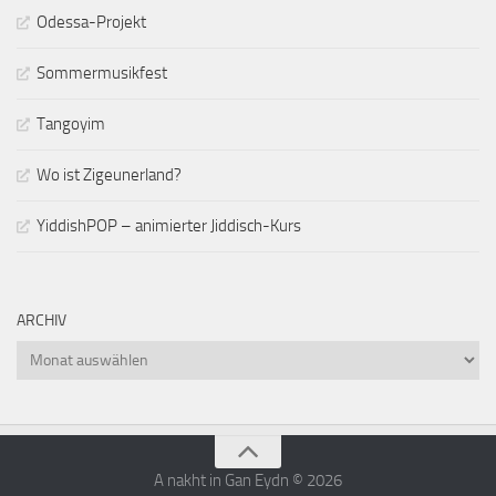
Odessa-Projekt
Sommermusikfest
Tangoyim
Wo ist Zigeunerland?
YiddishPOP – animierter Jiddisch-Kurs
ARCHIV
Archiv
A nakht in Gan Eydn © 2026