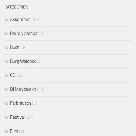
KATEGORIEN
Akkordeon
(15)
Barro y pampa
(7)
Buch
(34)
Burg Waldeck
(3)
CD
(22)
Di Meydelekh
(14)
Farbrausch
(3)
Festival
(27)
Film
(8)