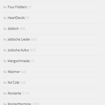
Four Fiddlers
(7)
HeartDevils
(3)
Jiddisch
(69)
jiddische Lieder
(40)
Jüdische Kultur
(57)
klangschmiede
(7)
Klezmer
(46)
Kol Colé
(43)
Konzerte
(111)
Konzerttermine
(105)