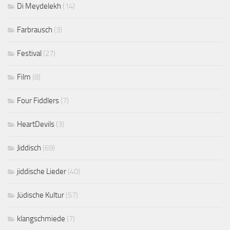
Di Meydelekh
(14)
Farbrausch
(3)
Festival
(27)
Film
(8)
Four Fiddlers
(7)
HeartDevils
(3)
Jiddisch
(69)
jiddische Lieder
(40)
Jüdische Kultur
(57)
klangschmiede
(7)