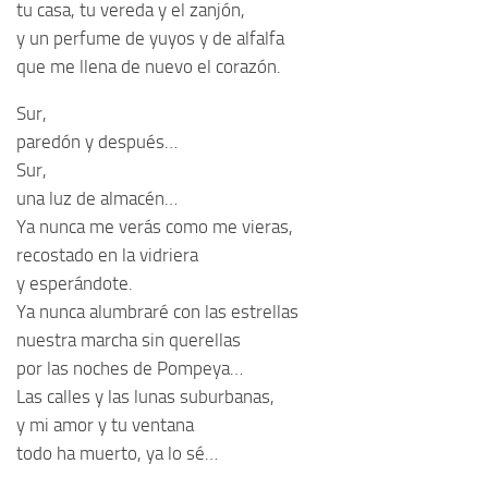
tu casa, tu vereda y el zanjón,
y un perfume de yuyos y de alfalfa
que me llena de nuevo el corazón.
Sur,
paredón y después…
Sur,
una luz de almacén…
Ya nunca me verás como me vieras,
recostado en la vidriera
y esperándote.
Ya nunca alumbraré con las estrellas
nuestra marcha sin querellas
por las noches de Pompeya…
Las calles y las lunas suburbanas,
y mi amor y tu ventana
todo ha muerto, ya lo sé…