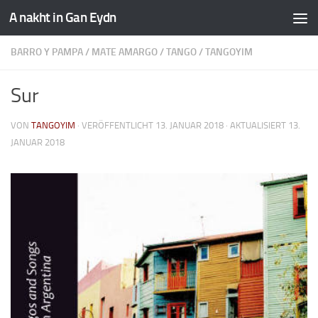
A nakht in Gan Eydn
BARRO Y PAMPA
/
MATE AMARGO
/
TANGO
/
TANGOYIM
Sur
VON
TANGOYIM
· VERÖFFENTLICHT
13. JANUAR 2018
· AKTUALISIERT
13.
JANUAR 2018