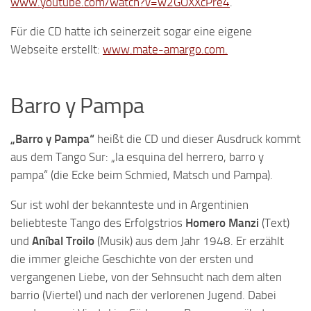
www.youtube.com/watch?v=w2GOXXcPre4
.
Für die CD hatte ich seinerzeit sogar eine eigene
Webseite erstellt:
www.mate-amargo.com.
Barro y Pampa
„Barro y Pampa“
heißt die CD und dieser Ausdruck kommt
aus dem Tango Sur: „la esquina del herrero, barro y
pampa“ (die Ecke beim Schmied, Matsch und Pampa).
Sur ist wohl der bekannteste und in Argentinien
beliebteste Tango des Erfolgstrios
Homero Manzi
(Text)
und
Aníbal Troilo
(Musik) aus dem Jahr 1948. Er erzählt
die immer gleiche Geschichte von der ersten und
vergangenen Liebe, von der Sehnsucht nach dem alten
barrio (Viertel) und nach der verlorenen Jugend. Dabei