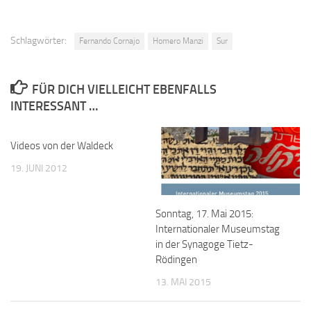
Schlagwörter:
Fernando Cornajo
Homero Manzi
Sur
FÜR DICH VIELLEICHT EBENFALLS
INTERESSANT …
Videos von der Waldeck
19. JUNI 2012
Sonntag, 17. Mai 2015:
Internationaler Museumstag
in der Synagoge Tietz-
Rödingen
13. MAI 2015