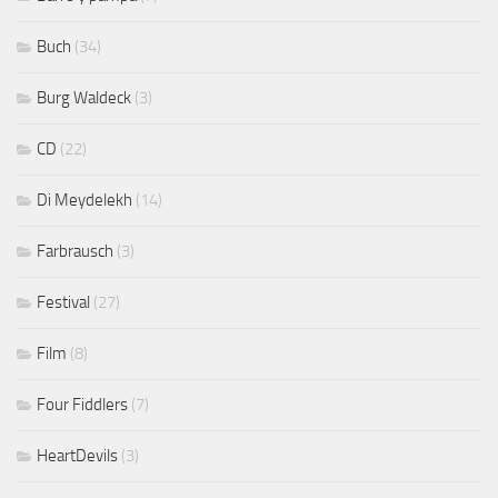
Buch
(34)
Burg Waldeck
(3)
CD
(22)
Di Meydelekh
(14)
Farbrausch
(3)
Festival
(27)
Film
(8)
Four Fiddlers
(7)
HeartDevils
(3)