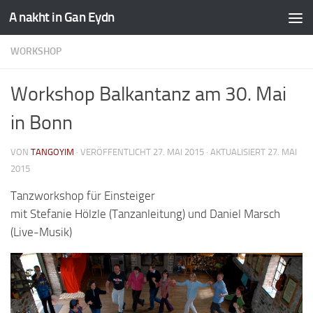
A nakht in Gan Eydn
WORKSHOP
Workshop Balkantanz am 30. Mai
in Bonn
VON
TANGOYIM
· VERÖFFENTLICHT
27. MAI 2015
· AKTUALISIERT
27. MAI
2015
Tanzworkshop für Einsteiger
mit Stefanie Hölzle (Tanzanleitung) und Daniel Marsch
(Live-Musik)