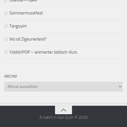
Sommermusikfest
Tangoyim
Wo ist Zigeunerland?
YiddishPOP – animierter Jiddisch-Kurs
ARCHIV
Archiv
A nakht in Gan Eydn © 2026