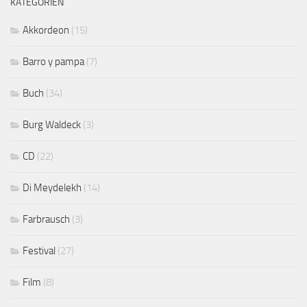
KATEGORIEN
Akkordeon
(15)
Barro y pampa
(7)
Buch
(34)
Burg Waldeck
(3)
CD
(22)
Di Meydelekh
(14)
Farbrausch
(3)
Festival
(27)
Film
(8)