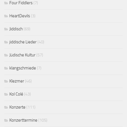
Four Fiddlers
(7)
HeartDevils
(3)
Jiddisch
(69)
jiddische Lieder
(40)
Jüdische Kultur
(57)
klangschmiede
(7)
Klezmer
(46)
Kol Colé
(43)
Konzerte
(111)
Konzerttermine
(105)