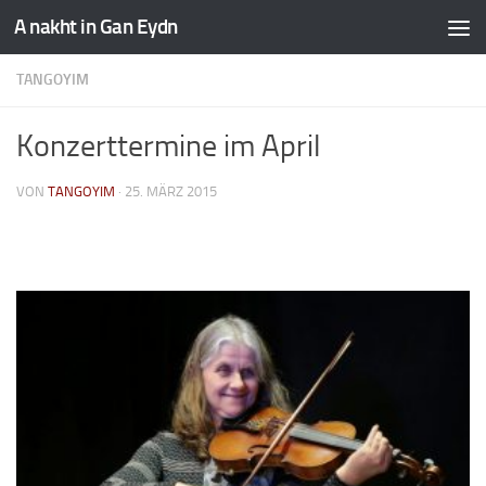
A nakht in Gan Eydn
TANGOYIM
Konzerttermine im April
VON
TANGOYIM
·
25. MÄRZ 2015