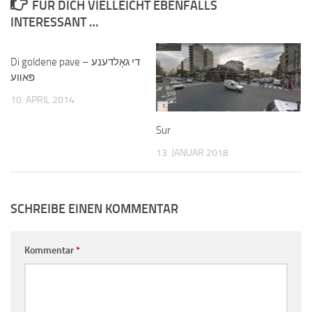
FÜR DICH VIELLEICHT EBENFALLS
INTERESSANT …
Di goldene pave – די גאָלדענע
פּאװע
10. APRIL 2014
Sur
13. JANUAR 2018
SCHREIBE EINEN KOMMENTAR
Kommentar
*