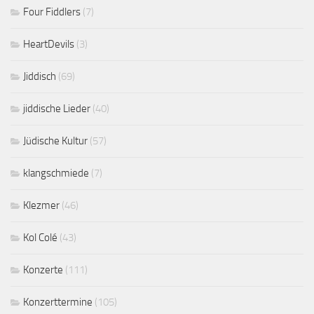
Four Fiddlers
(7)
HeartDevils
(3)
Jiddisch
(69)
jiddische Lieder
(40)
Jüdische Kultur
(57)
klangschmiede
(7)
Klezmer
(46)
Kol Colé
(43)
Konzerte
(111)
Konzerttermine
(105)