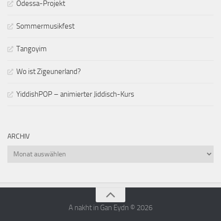
Odessa-Projekt
Sommermusikfest
Tangoyim
Wo ist Zigeunerland?
YiddishPOP – animierter Jiddisch-Kurs
ARCHIV
Archiv
A nakht in Gan Eydn © 2026