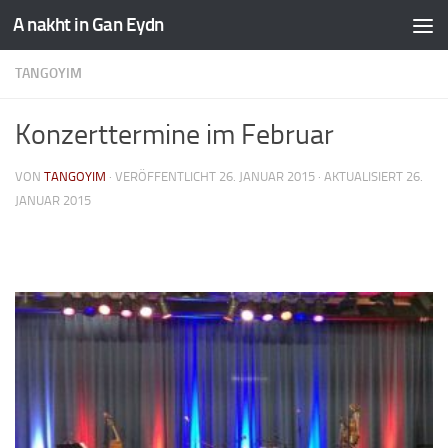
A nakht in Gan Eydn
TANGOYIM
Konzerttermine im Februar
VON
TANGOYIM
· VERÖFFENTLICHT
26. JANUAR 2015
· AKTUALISIERT
26.
JANUAR 2015