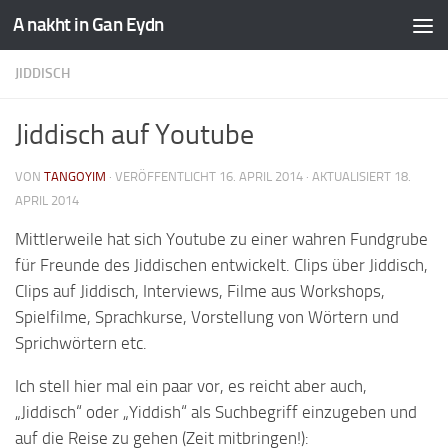
A nakht in Gan Eydn
JIDDISCH
Jiddisch auf Youtube
VON
TANGOYIM
· VERÖFFENTLICHT
16. APRIL 2014
· AKTUALISIERT
18.
APRIL 2014
Mittlerweile hat sich Youtube zu einer wahren Fundgrube
für Freunde des Jiddischen entwickelt. Clips über Jiddisch,
Clips auf Jiddisch, Interviews, Filme aus Workshops,
Spielfilme, Sprachkurse, Vorstellung von Wörtern und
Sprichwörtern etc.
Ich stell hier mal ein paar vor, es reicht aber auch,
„Jiddisch“ oder „Yiddish“ als Suchbegriff einzugeben und
auf die Reise zu gehen (Zeit mitbringen!):