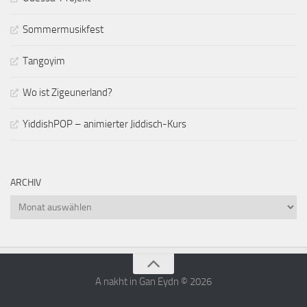
Sommermusikfest
Tangoyim
Wo ist Zigeunerland?
YiddishPOP – animierter Jiddisch-Kurs
ARCHIV
Archiv
A nakht in Gan Eydn © 2026