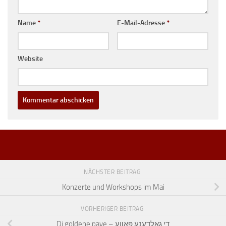
Name
*
E-Mail-Adresse
*
Website
NÄCHSTER BEITRAG
Konzerte und Workshops im Mai
VORHERIGER BEITRAG
Di goldene pave – די גאָלדענע פּאװע