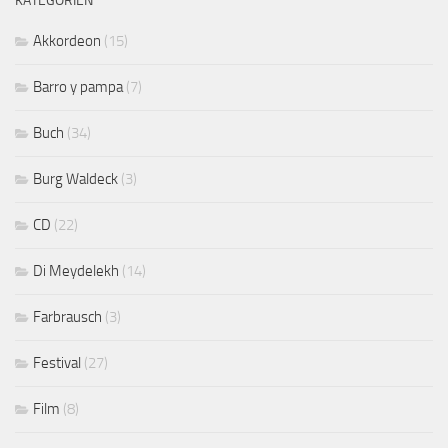
KATEGORIEN
Akkordeon
(15)
Barro y pampa
(7)
Buch
(34)
Burg Waldeck
(3)
CD
(22)
Di Meydelekh
(14)
Farbrausch
(3)
Festival
(27)
Film
(8)