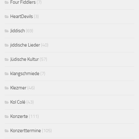
Four Fiddlers
(7)
HeartDevils
(3)
Jiddisch
(69)
jiddische Lieder
(40)
Jüdische Kultur
(57)
klangschmiede
(7)
Klezmer
(46)
Kol Colé
(43)
Konzerte
(111)
Konzerttermine
(105)