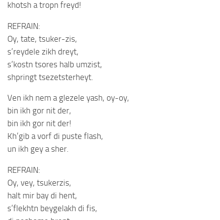
khotsh a tropn freyd!
REFRAIN:
Oy, tate, tsuker-zis,
s’reydele zikh dreyt,
s’kostn tsores halb umzist,
shpringt tsezetsterheyt.
Ven ikh nem a glezele yash, oy-oy,
bin ikh gor nit der,
bin ikh gor nit der!
Kh’gib a vorf di puste flash,
un ikh gey a sher.
REFRAIN:
Oy, vey, tsukerzis,
halt mir bay di hent,
s’flekhtn beygelakh di fis,