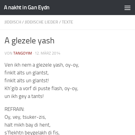
A nakht in Gan Eydn
JIDDISCH
/
JIDDISCHE LIEDER
/
TEXTE
A glezele yash
VON
TANGOYIM
·
12. MÄRZ 2014
Ven ikh nem a glezele yash, oy-oy,
finklt alts un glantst,
finklt alts un glantst!
Kh’gib a vorf di puste flash, oy-oy,
un ikh gey a tants!
REFRAIN:
Oy, vey, tsuker-zis,
halt mikh bay di hent,
s’flekhtn beygelakh di fis,