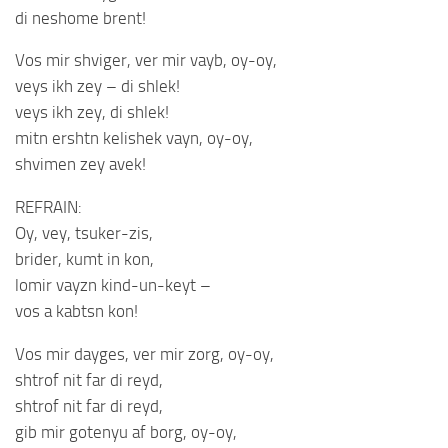
di neshome brent!
Vos mir shviger, ver mir vayb, oy-oy,
veys ikh zey – di shlek!
veys ikh zey, di shlek!
mitn ershtn kelishek vayn, oy-oy,
shvimen zey avek!
REFRAIN:
Oy, vey, tsuker-zis,
brider, kumt in kon,
lomir vayzn kind-un-keyt –
vos a kabtsn kon!
Vos mir dayges, ver mir zorg, oy-oy,
shtrof nit far di reyd,
shtrof nit far di reyd,
gib mir gotenyu af borg, oy-oy,