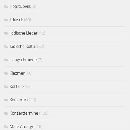
HeartDevils
(3)
Jiddisch
(69)
jiddische Lieder
(40)
Jüdische Kultur
(57)
klangschmiede
(7)
Klezmer
(46)
Kol Colé
(43)
Konzerte
(111)
Konzerttermine
(105)
Mate Amargo
(16)