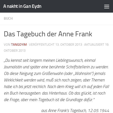
A nakht in Gan Eydn
BUCH
Das Tagebuch der Anne Frank
VON
TANGOYIM
· VERÖFFENTLICHT
13. OKTOBER 2013
· AKTUALISIERT
19.
OKTOBER 2013
„Du kennst seit langem meinen Lieblingswunsch, einmal
Journalistin und später eine berühmte Schriftstellerin zu werden.
Ob diese Neigung zum Größenwahn (oder „Wahnsinn“) jemals
Wirklichkeit werden wird, muß sich noch zeigen, aber Themen
habe ich bis jetzt reichlich. Nach dem Krieg will ich auf jeden Fall
ein Buch herausgeben: das Hinterhaus. Ob das glückt, ist noch
die Frage, aber mein Tagebuch ist die Grundlage dafür.“
aus Anne Frank’s Tagebuch, 12.05.1944