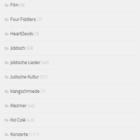
Film
(8)
Four Fiddlers
(7)
HeartDevils
(3)
Jiddisch
(69)
jiddische Lieder
(40)
Jüdische Kultur
(57)
klangschmiede
(7)
Klezmer
(46)
Kol Colé
(43)
Konzerte
(111)