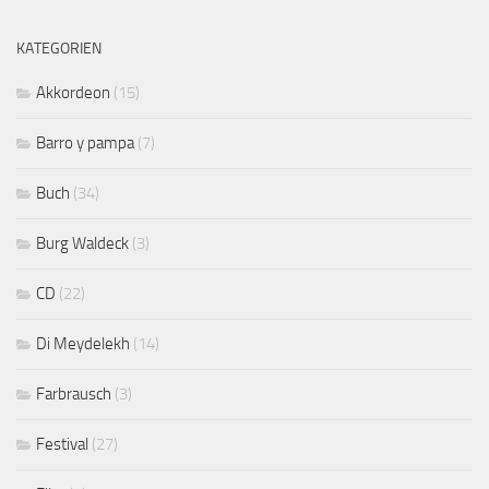
KATEGORIEN
Akkordeon
(15)
Barro y pampa
(7)
Buch
(34)
Burg Waldeck
(3)
CD
(22)
Di Meydelekh
(14)
Farbrausch
(3)
Festival
(27)