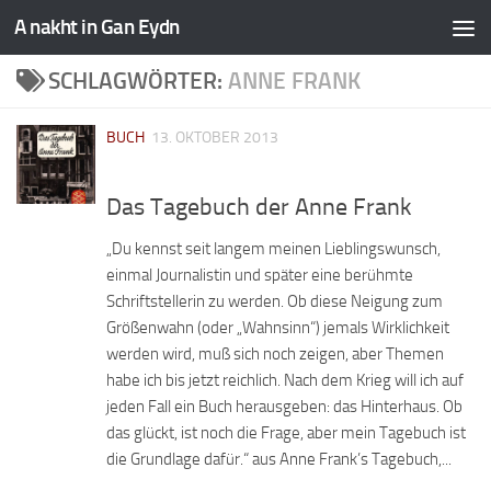
A nakht in Gan Eydn
SCHLAGWÖRTER:
ANNE FRANK
BUCH
13. OKTOBER 2013
Das Tagebuch der Anne Frank
„Du kennst seit langem meinen Lieblingswunsch,
einmal Journalistin und später eine berühmte
Schriftstellerin zu werden. Ob diese Neigung zum
Größenwahn (oder „Wahnsinn“) jemals Wirklichkeit
werden wird, muß sich noch zeigen, aber Themen
habe ich bis jetzt reichlich. Nach dem Krieg will ich auf
jeden Fall ein Buch herausgeben: das Hinterhaus. Ob
das glückt, ist noch die Frage, aber mein Tagebuch ist
die Grundlage dafür.“ aus Anne Frank’s Tagebuch,...