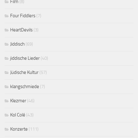
Film
(8)
Four Fiddlers
(7)
HeartDevils
(3)
Jiddisch
(69)
jiddische Lieder
(40)
Jüdische Kultur
(57)
klangschmiede
(7)
Klezmer
(46)
Kol Colé
(43)
Konzerte
(111)