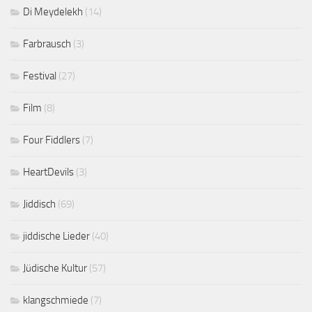
Di Meydelekh
(14)
Farbrausch
(3)
Festival
(27)
Film
(8)
Four Fiddlers
(7)
HeartDevils
(3)
Jiddisch
(69)
jiddische Lieder
(40)
Jüdische Kultur
(57)
klangschmiede
(7)