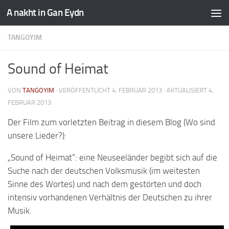
A nakht in Gan Eydn
TANGOYIM
Sound of Heimat
VON
TANGOYIM
· VERÖFFENTLICHT
4. FEBRUAR 2013
· AKTUALISIERT
4.
FEBRUAR 2013
Der Film zum vorletzten Beitrag in diesem Blog (Wo sind
unsere Lieder?):
„Sound of Heimat“: eine Neuseeländer begibt sich auf die
Suche nach der deutschen Volksmusik (im weitesten
Sinne des Wortes) und nach dem gestörten und doch
intensiv vorhandenen Verhältnis der Deutschen zu ihrer
Musik.