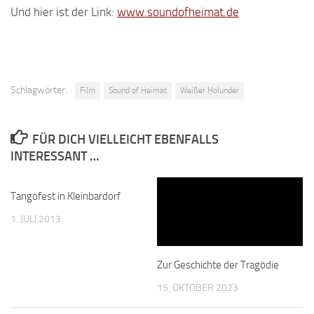
Und hier ist der Link:
www.soundofheimat.de
Schlagwörter:
Film
Sound of Heimat
Weißer Holunder
FÜR DICH VIELLEICHT EBENFALLS
INTERESSANT …
Tangofest in Kleinbardorf
1. JULI 2013
Zur Geschichte der Tragödie
15. OKTOBER 2023