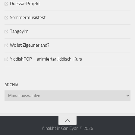
Odessa-Projekt
Sommermusikfest
Tangoyim
Wo ist Zigeunerland?
YiddishPOP – animierter Jiddisch-Kurs
ARCHIV
Archiv
A nakht in Gan Eydn © 2026