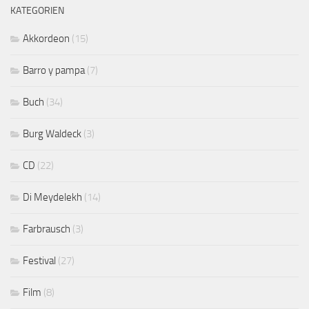
KATEGORIEN
Akkordeon
(15)
Barro y pampa
(7)
Buch
(34)
Burg Waldeck
(3)
CD
(22)
Di Meydelekh
(14)
Farbrausch
(3)
Festival
(27)
Film
(8)