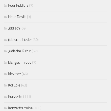
Four Fiddlers
(7)
HeartDevils
(3)
Jiddisch
(69)
jiddische Lieder
(40)
Jüdische Kultur
(57)
klangschmiede
(7)
Klezmer
(46)
Kol Colé
(43)
Konzerte
(111)
Konzerttermine
(105)