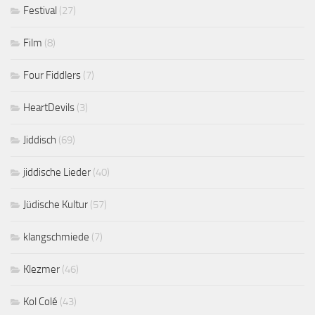
Festival
(27)
Film
(8)
Four Fiddlers
(7)
HeartDevils
(3)
Jiddisch
(69)
jiddische Lieder
(40)
Jüdische Kultur
(57)
klangschmiede
(7)
Klezmer
(46)
Kol Colé
(43)