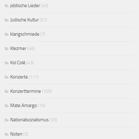
jiddische Lieder
(40)
Jüdische Kultur
(57)
klangschmiede
(7)
Klezmer
(46)
Kol Colé
(43)
Konzerte
(111)
Konzerttermine
(105)
Mate Amargo
(16)
Nationalsozialismus
(33)
Noten
(3)