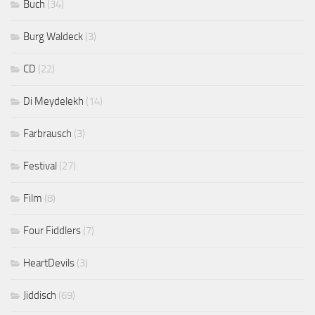
Buch
(34)
Burg Waldeck
(3)
CD
(22)
Di Meydelekh
(14)
Farbrausch
(3)
Festival
(27)
Film
(8)
Four Fiddlers
(7)
HeartDevils
(3)
Jiddisch
(69)