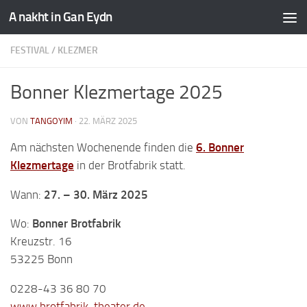
A nakht in Gan Eydn
FESTIVAL
/
KLEZMER
Bonner Klezmertage 2025
VON
TANGOYIM
·
22. MÄRZ 2025
Am nächsten Wochenende finden die
6. Bonner
Klezmertage
in der Brotfabrik statt.
Wann:
27. – 30. März 2025
Wo:
Bonner Brotfabrik
Kreuzstr. 16
53225 Bonn
0228-43 36 80 70
www.brotfabrik-theater.de