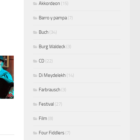
Akkordeon
(15)
Barro y pampa
(7)
Buch
(34)
Burg Waldeck
(3)
CD
(22)
Di Meydelekh
(14)
Farbrausch
(3)
Festival
(27)
Film
(8)
Four Fiddlers
(7)