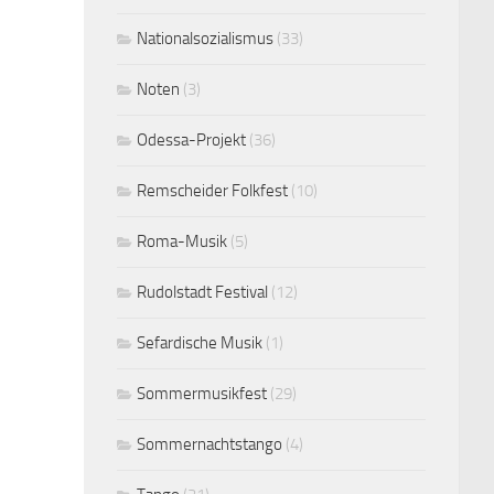
Nationalsozialismus
(33)
Noten
(3)
Odessa-Projekt
(36)
Remscheider Folkfest
(10)
Roma-Musik
(5)
Rudolstadt Festival
(12)
Sefardische Musik
(1)
Sommermusikfest
(29)
Sommernachtstango
(4)