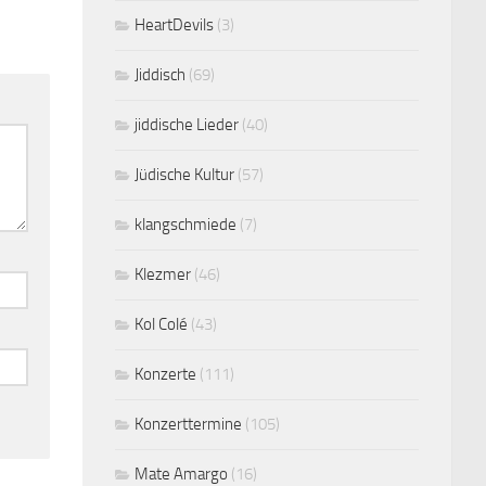
HeartDevils
(3)
Jiddisch
(69)
jiddische Lieder
(40)
Jüdische Kultur
(57)
klangschmiede
(7)
Klezmer
(46)
Kol Colé
(43)
Konzerte
(111)
Konzerttermine
(105)
Mate Amargo
(16)