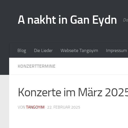
A nakht in Gan Eydn
Da
Blog
Die Lieder
Webseite Tangoyim
Impressum
KONZERTTERMINE
Konzerte im März 202
VON
TANGOYIM
·
22. FEBRUAR 2025