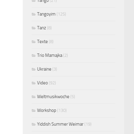
Tango
(21)
Tangoyim
(125)
Tanz
(8)
Texte
(8)
Trio Mamajka
(2)
Ukraine
(3)
Video
(92)
Weltmusikwoche
(5)
Workshop
(130)
Yiddish Summer Weimar
(19)