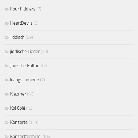
Four Fiddlers
(7)
HeartDevils
(3)
Jiddisch
(69)
jiddische Lieder
(40)
Jüdische Kultur
(57)
klangschmiede
(7)
Klezmer
(46)
Kol Colé
(43)
Konzerte
(111)
Konzerttermine
(105)