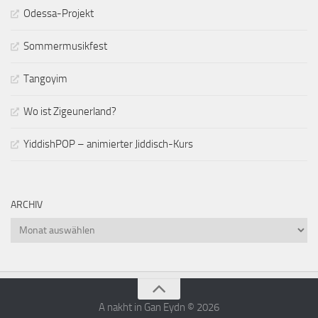
Odessa-Projekt
Sommermusikfest
Tangoyim
Wo ist Zigeunerland?
YiddishPOP – animierter Jiddisch-Kurs
ARCHIV
Archiv
A nakht in Gan Eydn © 2026