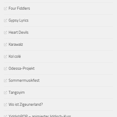
Four Fiddlers
Gypsy Lyrics
Heart Devils
Karawalz
Kol colé
Odessa-Projekt
Sommermusikfest
Tangoyim
Wo ist Zigeunerland?
YiddishPOP – animierter Jiddisch-Kurs