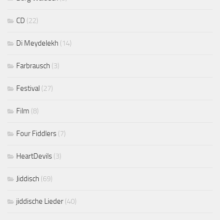
CD
(22)
Di Meydelekh
(14)
Farbrausch
(3)
Festival
(27)
Film
(8)
Four Fiddlers
(7)
HeartDevils
(3)
Jiddisch
(69)
jiddische Lieder
(40)