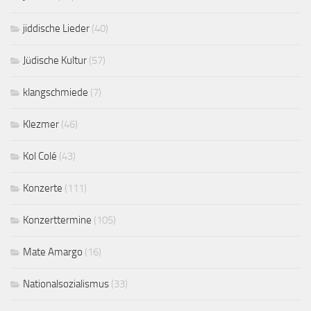
jiddische Lieder
(40)
Jüdische Kultur
(57)
klangschmiede
(7)
Klezmer
(46)
Kol Colé
(43)
Konzerte
(111)
Konzerttermine
(105)
Mate Amargo
(16)
Nationalsozialismus
(33)