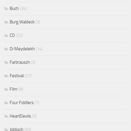
Buch
(34)
Burg Waldeck
(3)
CD
(22)
Di Meydelekh
(14)
Farbrausch
(3)
Festival
(27)
Film
(8)
Four Fiddlers
(7)
HeartDevils
(3)
Jiddisch
(69)