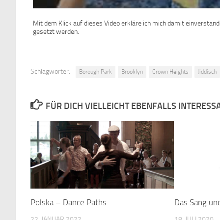
Mit dem Klick auf dieses Video erkläre ich mich damit einverstan
gesetzt werden.
Schlagwörter:
Borough Park
Brooklyn
Crown Heights
Jiddisch
FÜR DICH VIELLEICHT EBENFALLS INTERESS
Polska – Dance Paths
Das Sang und
22. JANUAR 2022
18. JULI 2020