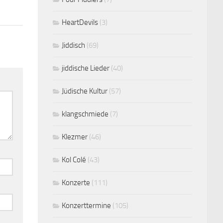
HeartDevils
(3)
Jiddisch
(69)
jiddische Lieder
(40)
Jüdische Kultur
(57)
klangschmiede
(7)
Klezmer
(46)
Kol Colé
(43)
Konzerte
(111)
Konzerttermine
(105)