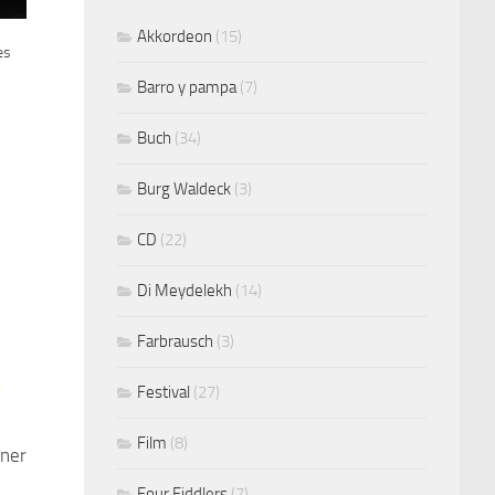
Akkordeon
(15)
es
Barro y pampa
(7)
Buch
(34)
Burg Waldeck
(3)
CD
(22)
Di Meydelekh
(14)
Farbrausch
(3)
Festival
(27)
Film
(8)
iner
Four Fiddlers
(7)