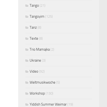
Tango
(21)
Tangoyim
(125)
Tanz
(8)
Texte
(8)
Trio Mamajka
(2)
Ukraine
(3)
Video
(92)
Weltmusikwoche
(5)
Workshop
(130)
Yiddish Summer Weimar
(19)