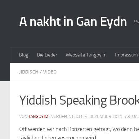
A nakht in Gan Eydn
Da
Blog
Die Lieder
Webseite Tangoyim
Impressum
JIDDISCH
/
VIDEO
Yiddish Speaking Broo
VON
TANGOYIM
· VERÖFFENTLICHT
4. DEZEMBER 2021
· AKTUA
Oft werden wir nach Konzerten gefragt, wo denn he
täglichen Leben gesprochen wird.