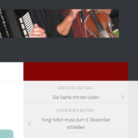
NÄCHSTER BEITRAG
Die Sache mit den Juden
VORHERIGER BEITRAG
Yung Yidish muss zum 5. Dezember
schließen