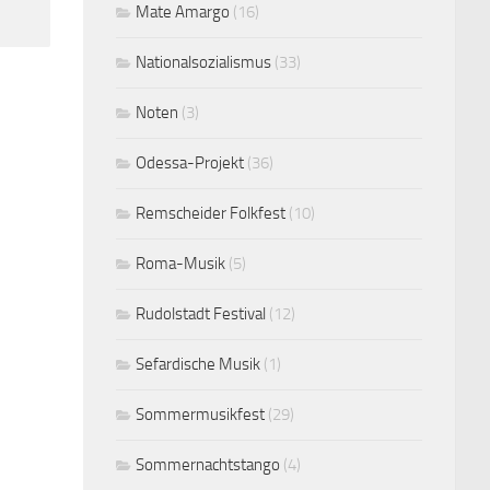
Mate Amargo
(16)
Nationalsozialismus
(33)
Noten
(3)
Odessa-Projekt
(36)
Remscheider Folkfest
(10)
Roma-Musik
(5)
Rudolstadt Festival
(12)
Sefardische Musik
(1)
Sommermusikfest
(29)
Sommernachtstango
(4)