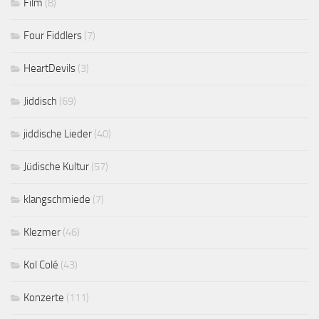
Film
(8)
Four Fiddlers
(7)
HeartDevils
(3)
Jiddisch
(69)
jiddische Lieder
(40)
Jüdische Kultur
(57)
klangschmiede
(7)
Klezmer
(46)
Kol Colé
(43)
Konzerte
(111)