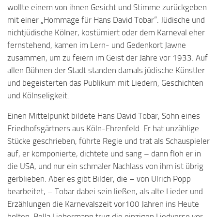
wollte einem von ihnen Gesicht und Stimme zurückgeben
mit einer „Hommage für Hans David Tobar“. Jüdische und
nichtjüdische Kölner, kostümiert oder dem Karneval eher
fernstehend, kamen im Lern- und Gedenkort Jawne
zusammen, um zu feiern im Geist der Jahre vor 1933. Auf
allen Bühnen der Stadt standen damals jüdische Künstler
und begeisterten das Publikum mit Liedern, Geschichten
und Kölnseligkeit.
Einen Mittelpunkt bildete Hans David Tobar, Sohn eines
Friedhofsgärtners aus Köln-Ehrenfeld. Er hat unzählige
Stücke geschrieben, führte Regie und trat als Schauspieler
auf, er komponierte, dichtete und sang – dann floh er in
die USA, und nur ein schmaler Nachlass von ihm ist übrig
gerblieben. Aber es gibt Bilder, die – von Ulrich Popp
bearbeitet, – Tobar dabei sein ließen, als alte Lieder und
Erzählungen die Karnevalszeit vor100 Jahren ins Heute
holten. Bella Liebermann trug die einzigen Liedverse vor,