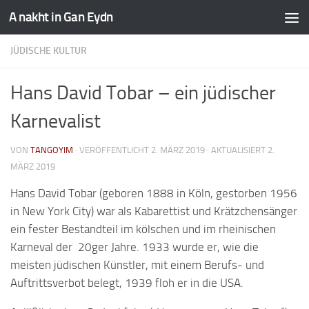
A nakht in Gan Eydn
JÜDISCHE KULTUR
Hans David Tobar – ein jüdischer
Karnevalist
VON
TANGOYIM
· VERÖFFENTLICHT
2. MÄRZ 2019
· AKTUALISIERT
2.
MÄRZ 2019
Hans David Tobar (geboren 1888 in Köln, gestorben 1956
in New York City) war als Kabarettist und Krätzchensänger
ein fester Bestandteil im kölschen und im rheinischen
Karneval der 20ger Jahre. 1933 wurde er, wie die
meisten jüdischen Künstler, mit einem Berufs- und
Auftrittsverbot belegt, 1939 floh er in die USA.