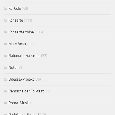
Kol Colé
(43)
Konzerte
(111)
Konzerttermine
(105)
Mate Amargo
(16)
Nationalsozialismus
(33)
Noten
(3)
Odessa-Projekt
(36)
Remscheider Folkfest
(10)
Roma-Musik
(5)
Rudolstadt Festival
(12)