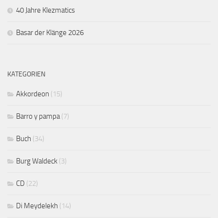
40 Jahre Klezmatics
Basar der Klänge 2026
KATEGORIEN
Akkordeon
(15)
Barro y pampa
(7)
Buch
(34)
Burg Waldeck
(3)
CD
(22)
Di Meydelekh
(14)