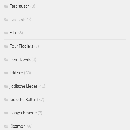
Farbrausch
(3)
Festival
(27)
Film
(8)
Four Fiddlers
(7)
HeartDevils
(3)
Jiddisch
(69)
jiddische Lieder
(40)
Jüdische Kultur
(57)
klangschmiede
(7)
Klezmer
(46)