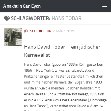
A nakht in Gan Eydn
SCHLAGWÖRTER:
HANS TOBAR
JÜDISCHE KULTUR
2. MÄRZ 2019
Hans David Tobar – ein jüdischer
Karnevalist
Hans David Tobar (geboren 1888 in Köln, gestorben
1956 in New York City) war als Kabarettist und
Krätzchensänger ein fester Bestandteil im kölschen
und im rheinischen Karneval der 20ger Jahre. 1933
wurde er, wie die meisten jüdischen Künstler, mit
einem Berufs- und Auftrittsverbot belegt, 1939 floh
er in die USA. Anläßlich einer Gedenkfeier („Hommage
an Hans Tabor“), veranstaltet vom Kavod e.V. am 24.