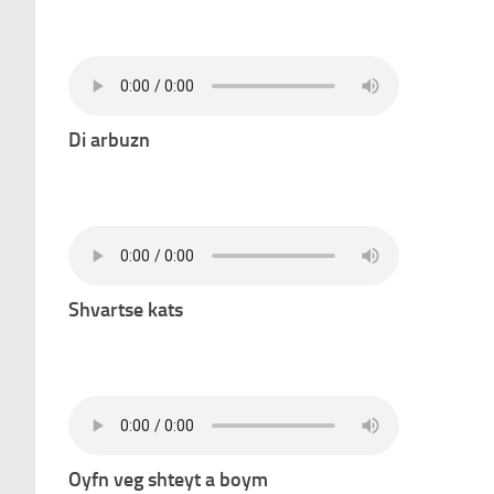
Di arbuzn
Shvartse kats
Oyfn veg shteyt a boym