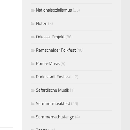
Nationalsozialismus
(33)
Noten
(3)
Odessa-Projekt
(36)
Remscheider Folkfest
(10)
Roma-Musik
(5)
Rudolstadt Festival
(12)
Sefardische Musik
(1)
Sommermusikfest
(29)
Sommernachtstango
(4)