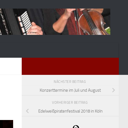
NÄCHSTER BEITRAG
Konzerttermine im Juli und August
VORHERIGER BEITRAG
Edelweißpiratenfestival 2018 in Köln