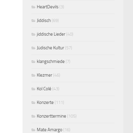
HeartDevils
(3)
Jiddisch
(69)
jiddische Lieder
(40)
Jüdische Kultur
(57)
klangschmiede
(7)
Klezmer
(46)
Kol Colé
(43)
Konzerte
(111)
Konzerttermine
(105)
Mate Amargo
(16)