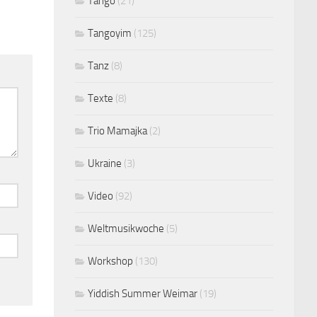
Tango
(21)
Tangoyim
(125)
Tanz
(8)
Texte
(8)
Trio Mamajka
(2)
Ukraine
(3)
Video
(92)
Weltmusikwoche
(5)
Workshop
(130)
Yiddish Summer Weimar
(19)