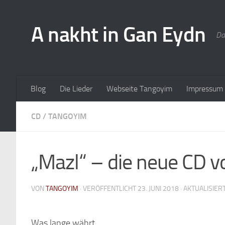
A nakht in Gan Eydn
Da
Blog
Die Lieder
Webseite Tangoyim
Impressum
CD
/
TANGOYIM
„Mazl“ – die neue CD 
VON
TANGOYIM
· VERÖFFENTLICHT
23. JUNI 2018
· AKTUALISIER
Was lange währt…