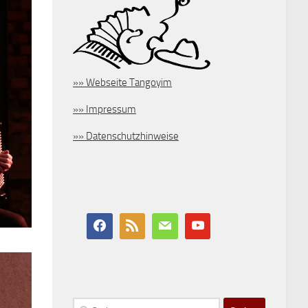
»» Webseite Tangoyim
»» Impressum
»» Datenschutzhinweise
Suchen