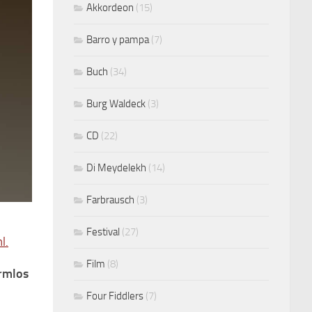
Akkordeon
(15)
Barro y pampa
(7)
Buch
(34)
Burg Waldeck
(3)
CD
(22)
Di Meydelekh
(14)
Farbrausch
(3)
Festival
(27)
l.
Film
(8)
ormlos
Four Fiddlers
(7)