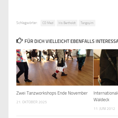
Schlagwörter:
CD Mazl
Iris Bertholdt
Tangoyim
FÜR DICH VIELLEICHT EBENFALLS INTERESS
Zwei Tanzworkshops Ende November
Internationa
Waldeck
21. OKTOBER 2025
11. JUNI 2012