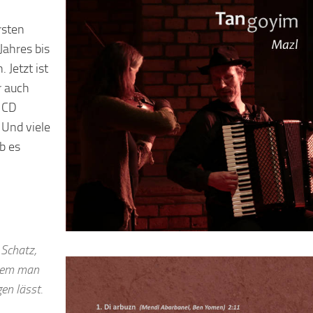
rsten
Jahres bis
 Jetzt ist
r auch
n CD
 Und viele
b es
 Schatz,
ndem man
en lässt.