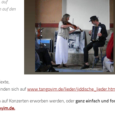
 auf
n auf den
Texte,
inden sich auf
www.tangoyim.de/lieder/jiddische_lieder.htm
h auf Konzerten erworben werden, oder
ganz einfach und f
yim.de.