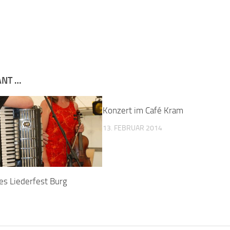
ANT …
Konzert im Café Kram
13. FEBRUAR 2014
les Liederfest Burg