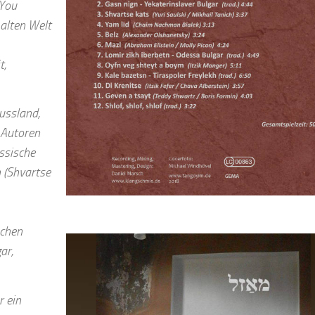
You
alten Welt
t,
ussland,
 Autoren
ussische
n (Shvartse
schen
ar,
r ein