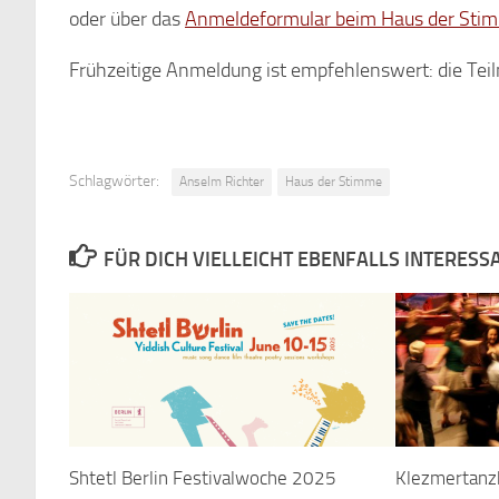
oder über das
Anmeldeformular beim Haus der Sti
Frühzeitige Anmeldung ist empfehlenswert: die Teil
Schlagwörter:
Anselm Richter
Haus der Stimme
FÜR DICH VIELLEICHT EBENFALLS INTERESS
Shtetl Berlin Festivalwoche 2025
Klezmertanz