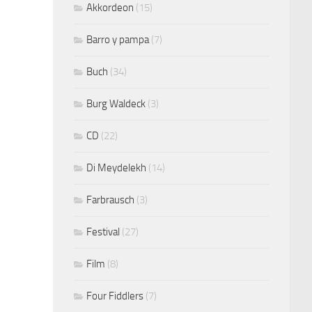
Akkordeon
(15)
Barro y pampa
(7)
Buch
(34)
Burg Waldeck
(3)
CD
(22)
Di Meydelekh
(14)
Farbrausch
(3)
Festival
(27)
Film
(8)
Four Fiddlers
(7)