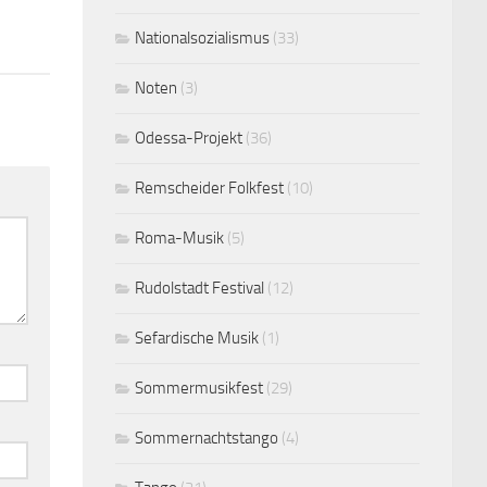
Nationalsozialismus
(33)
Noten
(3)
Odessa-Projekt
(36)
Remscheider Folkfest
(10)
Roma-Musik
(5)
Rudolstadt Festival
(12)
Sefardische Musik
(1)
Sommermusikfest
(29)
Sommernachtstango
(4)