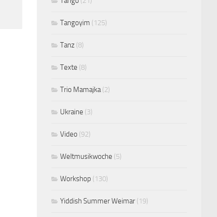
Tango
(21)
Tangoyim
(125)
Tanz
(8)
Texte
(8)
Trio Mamajka
(2)
Ukraine
(3)
Video
(92)
Weltmusikwoche
(5)
Workshop
(130)
Yiddish Summer Weimar
(19)