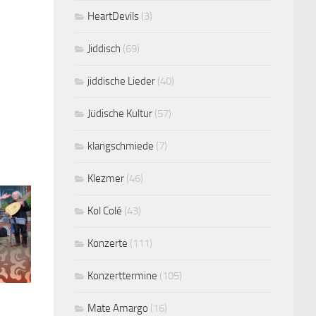
HeartDevils
(3)
Jiddisch
(69)
jiddische Lieder
(40)
Jüdische Kultur
(57)
klangschmiede
(7)
Klezmer
(46)
Kol Colé
(43)
Konzerte
(111)
Konzerttermine
(105)
Mate Amargo
(16)