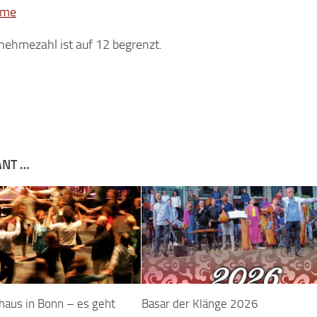
mme
nehmezahl ist auf 12 begrenzt.
ANT …
haus in Bonn – es geht
Basar der Klänge 2026