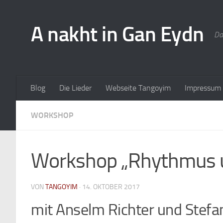
A nakht in Gan Eydn
Da
Blog
Die Lieder
Webseite Tangoyim
Impressum
WORKSHOP
Workshop „Rhythmus 
VON
TANGOYIM
·
14. OKTOBER 2017
mit Anselm Richter und Stefan