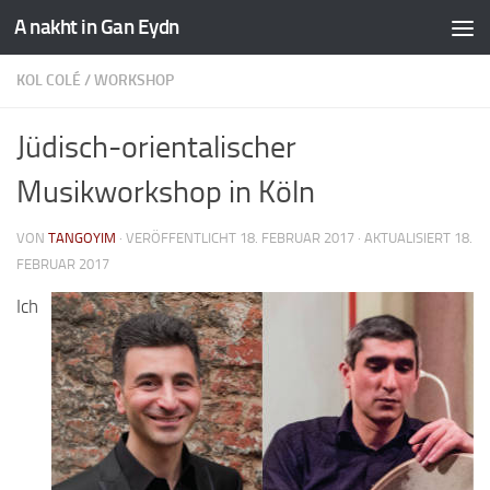
A nakht in Gan Eydn
KOL COLÉ
/
WORKSHOP
Jüdisch-orientalischer
Musikworkshop in Köln
VON
TANGOYIM
· VERÖFFENTLICHT
18. FEBRUAR 2017
· AKTUALISIERT
18.
FEBRUAR 2017
Ich