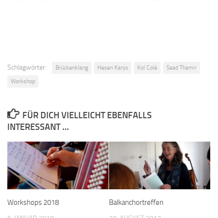
Schlagwörter:
Brückenklang
Hesen Kanjo
Kol Colé
Saad Thamir
Workshop
FÜR DICH VIELLEICHT EBENFALLS
INTERESSANT …
Workshops 2018
Balkanchortreffen