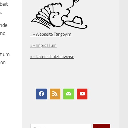
beit
.
ende
und
»» Webseite Tangoyim
»» Impressum
ft um
»» Datenschutzhinweise
ion.
Suchen