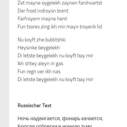
Zet mayne oygelekh zaynen farshvartst
Der frost indroysn brent
Farfroyern mayne hent
Fun tsores zing ikh mir mayn troyerik lid
Nu koyft zhe bublitshki
Heysinke beygelekh
Di letste beygelekh nu koyft bay mir
Ikh shtey aleyn in gas
Fun regn ver ikh nas
Di letste beygelekh nu koyft bay mir
Russischer Text
Ночь надвигается, фонарь качается,
Бросая отблески в ночную тьму.