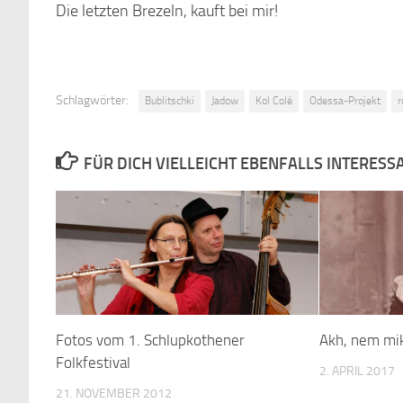
Die letzten Brezeln, kauft bei mir!
Schlagwörter:
Bublitschki
Jadow
Kol Colé
Odessa-Projekt
r
FÜR DICH VIELLEICHT EBENFALLS INTERESS
Fotos vom 1. Schlupkothener
Akh, nem mik
Folkfestival
2. APRIL 2017
21. NOVEMBER 2012