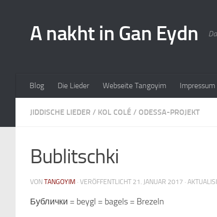
A nakht in Gan Eydn
Da
Blog
Die Lieder
Webseite Tangoyim
Impressum
JIDDISCHE LIEDER
/
KOL COLÉ
/
ODESSA-PROJEKT
Bublitschki
VON
TANGOYIM
· VERÖFFENTLICHT
21. JANUAR 2017
· AKTUALIS
Бублички = beygl = bagels = Brezeln