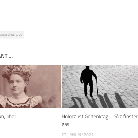
ussisches Lied
ANT …
h, liber
Holocaust Gedenktag – S’iz finster
gas
23. JANUAR 2021