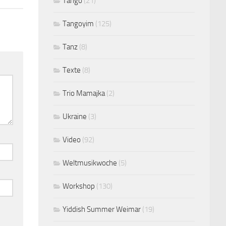
Tango
(21)
Tangoyim
(125)
Tanz
(8)
Texte
(8)
Trio Mamajka
(2)
Ukraine
(3)
Video
(92)
Weltmusikwoche
(5)
Workshop
(130)
Yiddish Summer Weimar
(19)