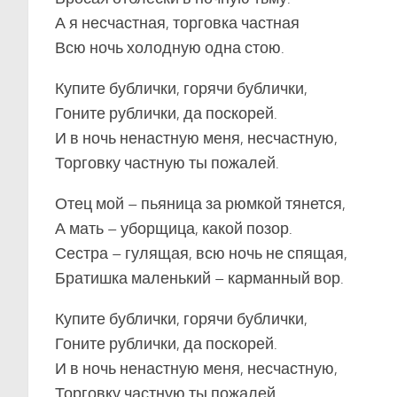
А я несчастная, торговка частная
Всю ночь холодную одна стою.
Купите бублички, горячи бублички,
Гоните рублички, да поскорей.
И в ночь ненастную меня, несчастную,
Торговку частную ты пожалей.
Отец мой – пьяница за рюмкой тянется,
А мать – уборщица, какой позор.
Сестра – гулящая, всю ночь не спящая,
Братишка маленький – карманный вор.
Купите бублички, горячи бублички,
Гоните рублички, да поскорей.
И в ночь ненастную меня, несчастную,
Торговку частную ты пожалей.