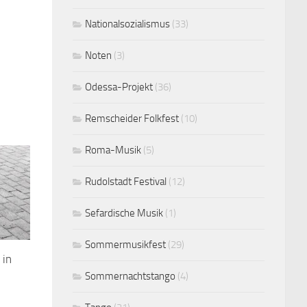
Nationalsozialismus
(33)
Noten
(3)
Odessa-Projekt
(36)
Remscheider Folkfest
(10)
Roma-Musik
(5)
Rudolstadt Festival
(12)
Sefardische Musik
(1)
Sommermusikfest
(29)
 in
Sommernachtstango
(4)