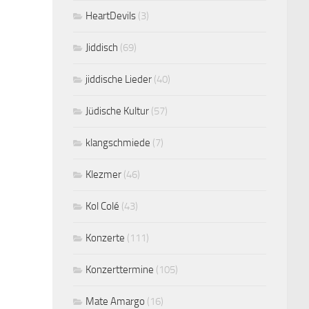
HeartDevils
(3)
Jiddisch
(69)
jiddische Lieder
(40)
Jüdische Kultur
(57)
klangschmiede
(7)
Klezmer
(46)
Kol Colé
(43)
Konzerte
(111)
Konzerttermine
(105)
Mate Amargo
(16)