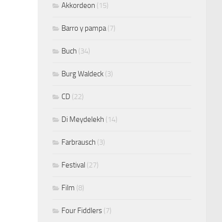
Akkordeon
(15)
Barro y pampa
(7)
Buch
(34)
Burg Waldeck
(3)
CD
(22)
Di Meydelekh
(14)
Farbrausch
(3)
Festival
(27)
Film
(8)
Four Fiddlers
(7)