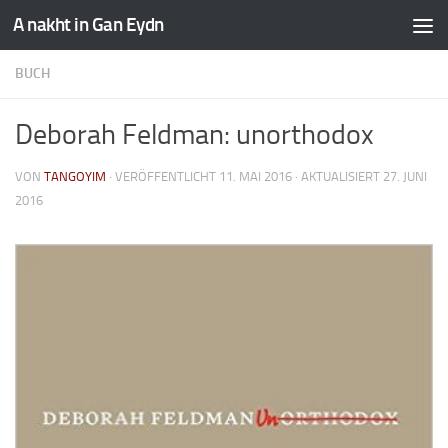
A nakht in Gan Eydn
BUCH
Deborah Feldman: unorthodox
VON
TANGOYIM
· VERÖFFENTLICHT
11. MAI 2016
· AKTUALISIERT
27. JUNI
2016