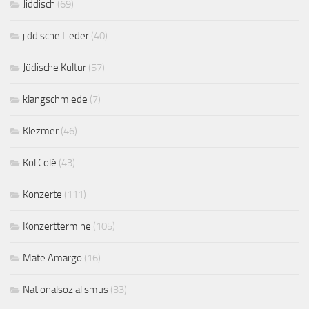
Jiddisch
(69)
jiddische Lieder
(40)
Jüdische Kultur
(57)
klangschmiede
(7)
Klezmer
(46)
Kol Colé
(43)
Konzerte
(111)
Konzerttermine
(105)
Mate Amargo
(16)
Nationalsozialismus
(33)