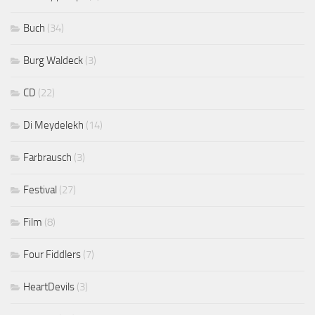
Buch
(34)
Burg Waldeck
(3)
CD
(22)
Di Meydelekh
(14)
Farbrausch
(3)
Festival
(27)
Film
(8)
Four Fiddlers
(7)
HeartDevils
(3)