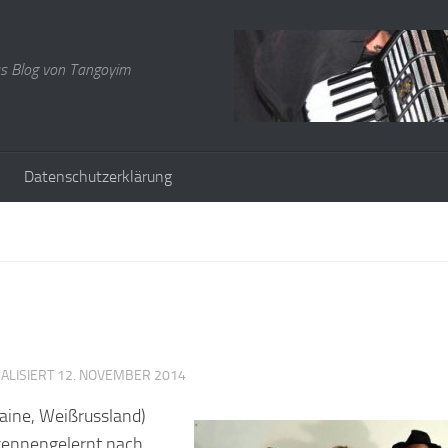
s Blog von Tangoyim
Datenschutzerklärung
UALISIERT
12. NOVEMBER 2014
aine, Weißrussland)
kennengelernt nach