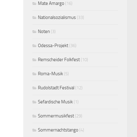
Mate Amargo
(16)
Nationalsozialismus
(33)
Noten
(3)
Odessa-Projekt
(36)
Remscheider Folkfest
(10)
Roma-Musik
(5)
Rudolstadt Festival
(12)
Sefardische Musik
(1)
Sommermusikfest
(29)
Sommernachtstango
(4)