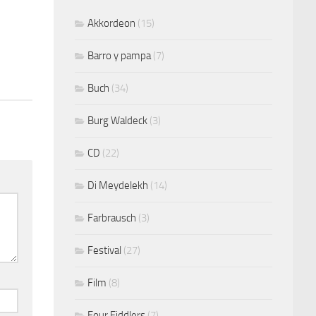
Akkordeon
(15)
Barro y pampa
(7)
Buch
(34)
Burg Waldeck
(3)
CD
(22)
Di Meydelekh
(14)
Farbrausch
(3)
Festival
(27)
Film
(8)
Four Fiddlers
(7)