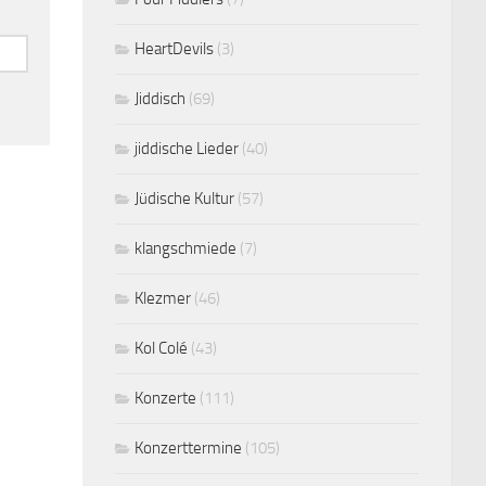
HeartDevils
(3)
Jiddisch
(69)
jiddische Lieder
(40)
Jüdische Kultur
(57)
klangschmiede
(7)
Klezmer
(46)
Kol Colé
(43)
Konzerte
(111)
Konzerttermine
(105)