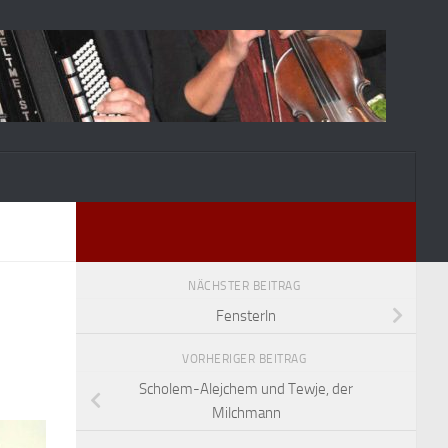
NÄCHSTER BEITRAG
Fensterln
VORHERIGER BEITRAG
Scholem-Alejchem und Tewje, der
Milchmann