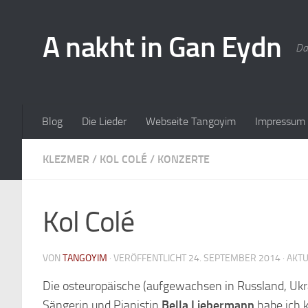
A nakht in Gan Eydn
Da
Blog
Die Lieder
Webseite Tangoyim
Impressum
KLEZMER
/
KOL COLÉ
/
KONZERTE
Kol Colé
VON
TANGOYIM
· VERÖFFENTLICHT
24. SEPTEMBER 2014
· AKT
Die osteuropäische (aufgewachsen in Russland, Ukr
Sängerin und Pianistin
Bella Liebermann
habe ich 