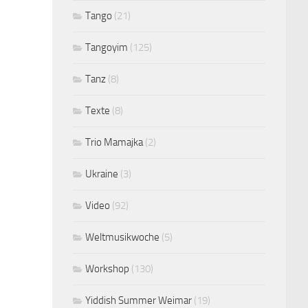
Tango
(21)
Tangoyim
(125)
Tanz
(8)
Texte
(8)
Trio Mamajka
(2)
Ukraine
(3)
Video
(92)
Weltmusikwoche
(5)
Workshop
(130)
Yiddish Summer Weimar
(19)