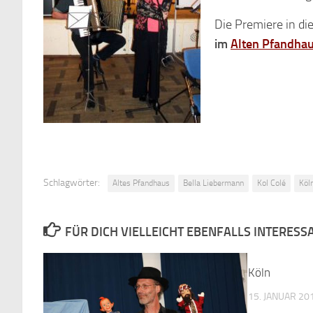
Die Premiere in d
im
Alten Pfandha
Schlagwörter:
Altes Pfandhaus
Bella Liebermann
Kol Colé
Köl
FÜR DICH VIELLEICHT EBENFALLS INTERESS
Köln
15. JANUAR 20