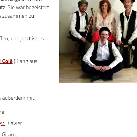
z. Sie war begeistert
was zusammen zu
en, und jetzt ist es
l Colé
(Klang aus
en außerdem mit:
ine
y:
Klavier
 Gitarre