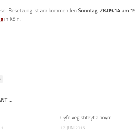
ieser Besetzung ist am kommenden
Sonntag, 28.09.14 um 1
us
in Köln.
n
ANT …
Oyfn veg shteyt a boym
11
17. JUNI 2015