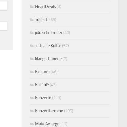
HeartDevils
(3)
Jiddisch
(69)
jiddische Lieder
(40)
Jüdische Kultur
(57)
klangschmiede
(7)
Klezmer
(46)
Kol Colé
(43)
Konzerte
(111)
Konzerttermine
(105)
Mate Amargo
(16)