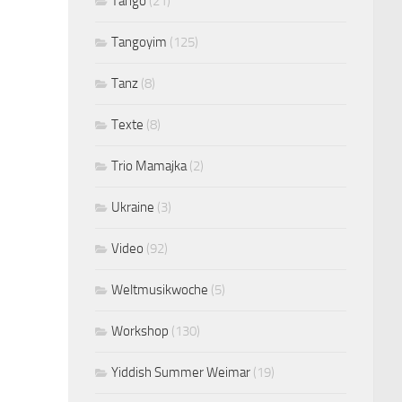
Tango
(21)
Tangoyim
(125)
Tanz
(8)
Texte
(8)
Trio Mamajka
(2)
Ukraine
(3)
Video
(92)
Weltmusikwoche
(5)
Workshop
(130)
Yiddish Summer Weimar
(19)