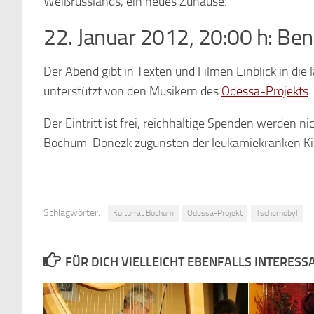
Weißrusslands, ein neues Zuhause.
22. Januar 2012, 20:00 h: Be
Der Abend gibt in Texten und Filmen Einblick in die 
unterstützt von den Musikern des
Odessa-Projekts
.
Der Eintritt ist frei, reichhaltige Spenden werden n
Bochum-Donezk zugunsten der leukämiekranken Ki
Schlagwörter:
Kulturrat Bochum
Odessa-Projekt
Tschernobyl
FÜR DICH VIELLEICHT EBENFALLS INTERESS