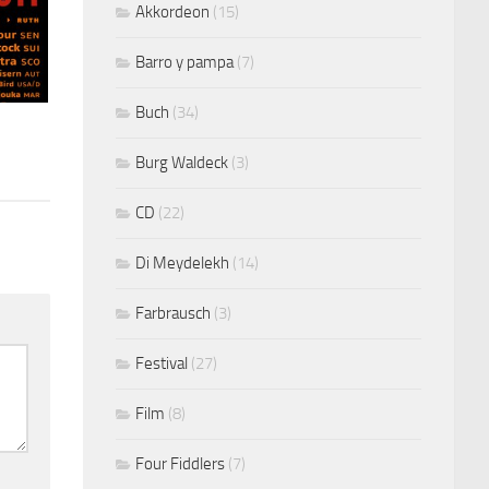
Akkordeon
(15)
Barro y pampa
(7)
Buch
(34)
Burg Waldeck
(3)
CD
(22)
Di Meydelekh
(14)
Farbrausch
(3)
Festival
(27)
Film
(8)
Four Fiddlers
(7)