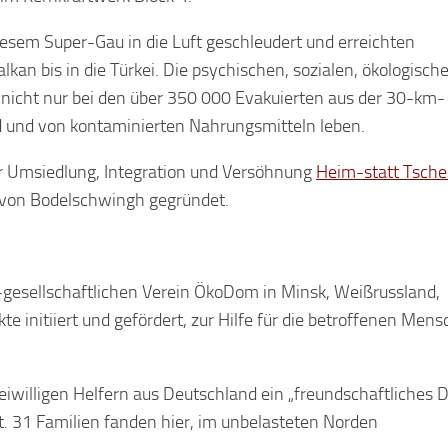
esem Super-Gau in die Luft geschleudert und erreichten
kan bis in die Türkei. Die psychischen, sozialen, ökologisch
nicht nur bei den über 350 000 Evakuierten aus der 30-km-
nd und von kontaminierten Nahrungsmitteln leben.
ür Umsiedlung, Integration und Versöhnung
Heim-statt Tsche
 von Bodelschwingh gegründet.
esellschaftlichen Verein ÖkoDom in Minsk, Weißrussland,
e initiiert und gefördert, zur Hilfe für die betroffenen Men
eiwilligen Helfern aus Deutschland ein „freundschaftliches D
. 31 Familien fanden hier, im unbelasteten Norden