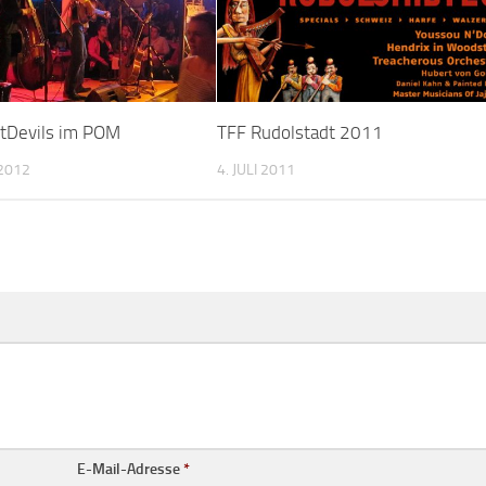
rtDevils im POM
TFF Rudolstadt 2011
2012
4. JULI 2011
E-Mail-Adresse
*