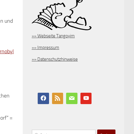
en und
»» Webseite Tangoyim
»» Impressum
rnobyl
»» Datenschutzhinweise
schen
orf“ =
Suchen