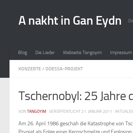
A nakht in Gan Eydn
Da
Blog
Die Lieder
Webseite Tangoyim
Impressum
KONZERTE
/
ODESSA-PROJEKT
Tschernobyl: 25 Jahre
VON
TANGOYIM
· VERÖFFENTLICHT
21. JANUAR 2011
· AKTUALIS
Am 26. April 1986 geschah die Katastrophe von Tsch
Prypjat als Folge einer Kernschmelze und Explosion