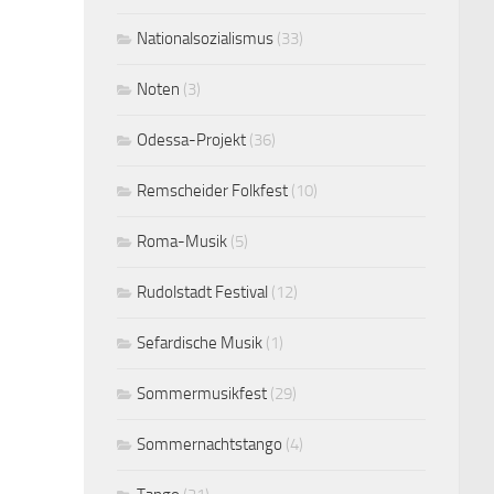
Nationalsozialismus
(33)
Noten
(3)
Odessa-Projekt
(36)
Remscheider Folkfest
(10)
Roma-Musik
(5)
Rudolstadt Festival
(12)
Sefardische Musik
(1)
Sommermusikfest
(29)
Sommernachtstango
(4)