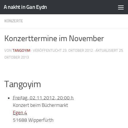
A nakht in Gan Eydn
KONZERTE
Konzerttermine im November
VON
TANGOYIM
· VERÖFFENTLICHT
23. OKTOBER 2012
· AKTUALISIERT
25.
OKTOBER 2013
Tangoyim
Freitag, 02.11.2012, 20:00 h
Konzert beim Büchermarkt
Egen 4
51688 Wipperfürth