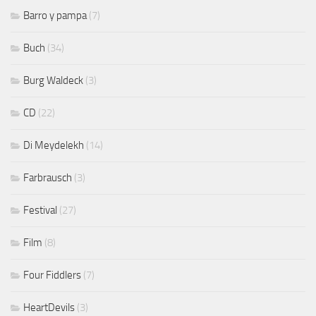
Barro y pampa
(7)
Buch
(34)
Burg Waldeck
(3)
CD
(22)
Di Meydelekh
(14)
Farbrausch
(3)
Festival
(27)
Film
(8)
Four Fiddlers
(7)
HeartDevils
(3)