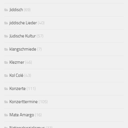
Jiddisch
(69)
jiddische Lieder
(40)
Jüdische Kultur
(57)
klangschmiede
(7)
Klezmer
(46)
Kol Colé
(43)
Konzerte
(111)
Konzerttermine
(105)
Mate Amargo
(16)
Nationalsozialismus
(33)