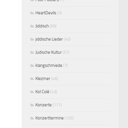
HeartDevils
(3)
Jiddisch
(69)
jiddische Lieder
(40)
Jüdische Kultur
(57)
klangschmiede
(7)
Klezmer
(46)
Kol Colé
(43)
Konzerte
(111)
Konzerttermine
(105)