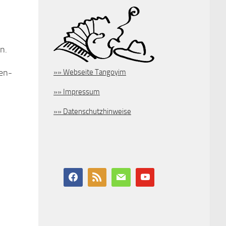
n.
ten-
»» Webseite Tangoyim
»» Impressum
»» Datenschutzhinweise