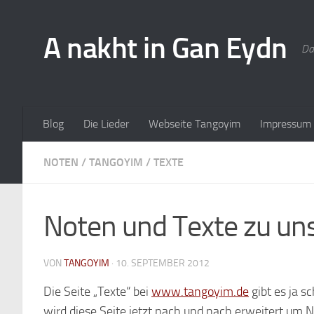
A nakht in Gan Eydn
Da
Blog
Die Lieder
Webseite Tangoyim
Impressum
NOTEN
/
TANGOYIM
/
TEXTE
Noten und Texte zu un
VON
TANGOYIM
·
10. SEPTEMBER 2012
Die Seite „Texte“ bei
www.tangoyim.de
gibt es ja 
wird diese Seite jetzt nach und nach erweitert um 