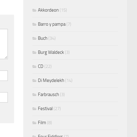
Akkordeon
(15)
Barro y pampa
(7)
Buch
(34)
Burg Waldeck
(3)
CD
(22)
Di Meydelekh
(14)
Farbrausch
(3)
Festival
(27)
Film
(8)
Four Fiddlers
(7)