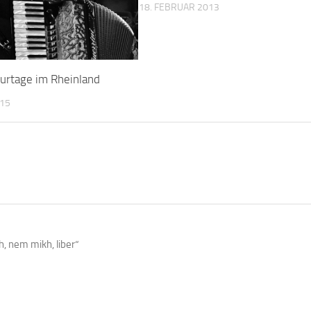
18. FEBRUAR 2013
turtage im Rheinland
015
h, nem mikh, liber“