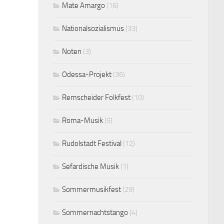
Mate Amargo
(16)
Nationalsozialismus
(33)
Noten
(3)
Odessa-Projekt
(36)
Remscheider Folkfest
(10)
Roma-Musik
(5)
Rudolstadt Festival
(12)
Sefardische Musik
(1)
Sommermusikfest
(29)
Sommernachtstango
(4)