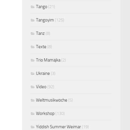
Tango
(21)
Tangoyim
(125)
Tanz
(8)
Texte
(8)
Trio Mamajka
(2)
Ukraine
(3)
Video
(92)
Weltmusikwoche
(5)
Workshop
(130)
Yiddish Summer Weimar
(19)