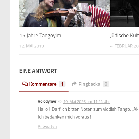
15 Jahre Tangoyim
Jüdische Kul
12. MAI 2019
4. FEBRUAR 2
EINE ANTWORT
Kommentare
1
Pingbacks
0
Volodymyr
10. Mai 2026 um 11:24 Uhr
Hallo ! Darf ich bitten Noten zum yiddish Tango: „Ak
Ich bedanken mich voraus !
Antworten