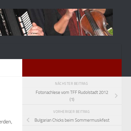
NÄCHSTER BEITRAG
Fotonachlese vom TFF Rudolstadt 2012
(1)
VORHERIGER BEITRAG
Bulgarian Chicks beim Sommermusikfest
erden,