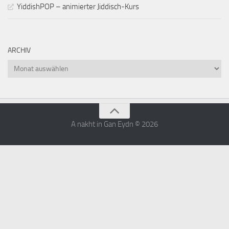
YiddishPOP – animierter Jiddisch-Kurs
ARCHIV
Archiv
A nakht in Gan Eydn © 2026