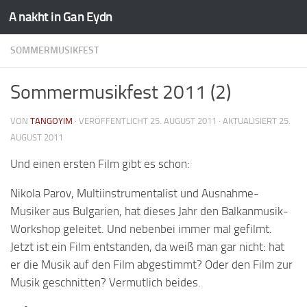
A nakht in Gan Eydn
SOMMERMUSIKFEST
Sommermusikfest 2011 (2)
VON
TANGOYIM
· VERÖFFENTLICHT
25. AUGUST 2011
· AKTUALISIERT
25.
AUGUST 2011
Und einen ersten Film gibt es schon:
Nikola Parov, Multiinstrumentalist und Ausnahme-
Musiker aus Bulgarien, hat dieses Jahr den Balkanmusik-
Workshop geleitet. Und nebenbei immer mal gefilmt.
Jetzt ist ein Film entstanden, da weiß man gar nicht: hat
er die Musik auf den Film abgestimmt? Oder den Film zur
Musik geschnitten? Vermutlich beides.