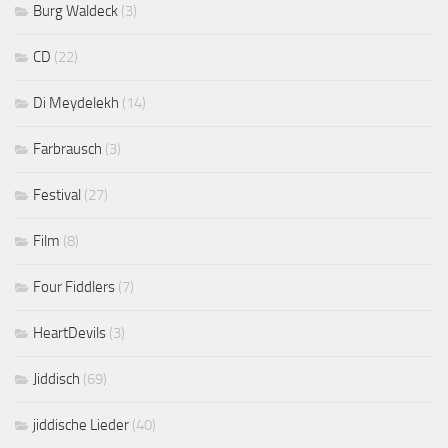
Burg Waldeck
(3)
CD
(22)
Di Meydelekh
(14)
Farbrausch
(3)
Festival
(27)
Film
(8)
Four Fiddlers
(7)
HeartDevils
(3)
Jiddisch
(69)
jiddische Lieder
(40)