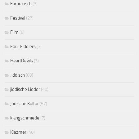
Farbrausch
(3)
Festival
(27)
Film
(8)
Four Fiddlers
(7)
HeartDevils
(3)
Jiddisch
(69)
jiddische Lieder
(40)
Jüdische Kultur
(57)
klangschmiede
(7)
Klezmer
(46)