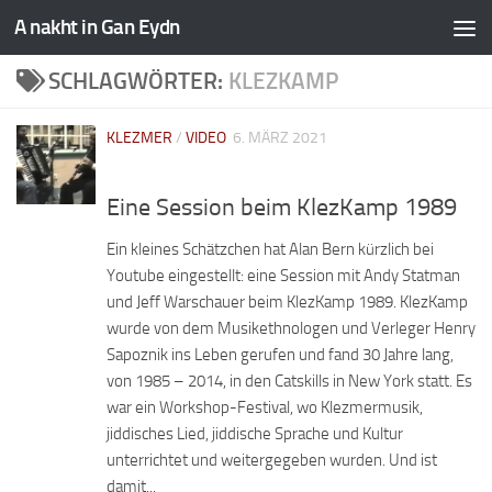
A nakht in Gan Eydn
SCHLAGWÖRTER:
KLEZKAMP
KLEZMER
/
VIDEO
6. MÄRZ 2021
Eine Session beim KlezKamp 1989
Ein kleines Schätzchen hat Alan Bern kürzlich bei
Youtube eingestellt: eine Session mit Andy Statman
und Jeff Warschauer beim KlezKamp 1989. KlezKamp
wurde von dem Musikethnologen und Verleger Henry
Sapoznik ins Leben gerufen und fand 30 Jahre lang,
von 1985 – 2014, in den Catskills in New York statt. Es
war ein Workshop-Festival, wo Klezmermusik,
jiddisches Lied, jiddische Sprache und Kultur
unterrichtet und weitergegeben wurden. Und ist
damit...