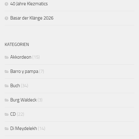
40 Jahre Klezmatics
Basar der Klänge 2026
KATEGORIEN
Akkordeon
(15)
Barro y pampa
(7)
Buch
(34)
Burg Waldeck
(3)
CD
(22)
Di Meydelekh
(14)