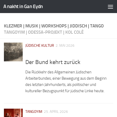
A nakht in Gan Eydn
KLEZMER | MUSIK | WORKSHOPS | JIDDISCH | TANGO
TANGOYIM | ODESSA-PROJEKT | KOL COLÉ
JÜDISCHE KULTUR
2. MAI 2026
Der Bund kehrt zurück
Die Rückkehr des Allgemeinen Jüdischen
Arbeiterbundes, einer Bewegung aus dem Beginn
des letzten Jahrhunderts, als politischer und
kultureller Bezugspunkt für jüdische Linke heute.
TANGOYIM
25. APRIL 2026