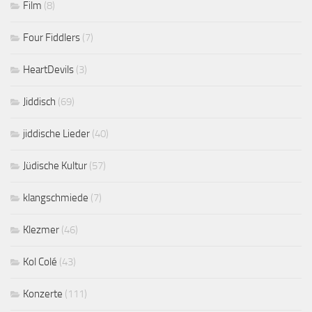
Film
(8)
Four Fiddlers
(7)
HeartDevils
(3)
Jiddisch
(69)
jiddische Lieder
(40)
Jüdische Kultur
(57)
klangschmiede
(7)
Klezmer
(46)
Kol Colé
(43)
Konzerte
(111)