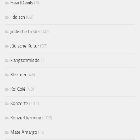
HeartDevils
(3)
Jiddisch
(69)
jiddische Lieder
(40)
Jüdische Kultur
(57)
klangschmiede
(7)
Klezmer
(46)
Kol Colé
(43)
Konzerte
(111)
Konzerttermine
(105)
Mate Amargo
(16)