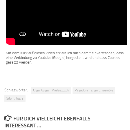
Mit dem Klick auf dieses Video erkläre ich mich damit einverstanden, dass
eine Verbindung zu Youtube (Google) hergestellt wird und dass Cookies
gesetzt werden.
Schlagwörter:
Olga Avigail Mieleszczuk
Payadora Tango Ensemble
Silent Tears
FÜR DICH VIELLEICHT EBENFALLS
INTERESSANT …