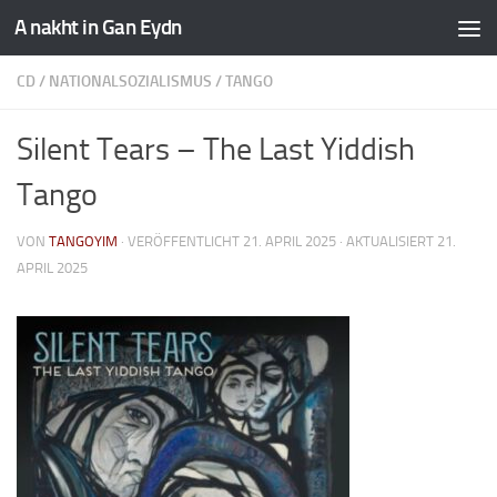
A nakht in Gan Eydn
CD
/
NATIONALSOZIALISMUS
/
TANGO
Silent Tears – The Last Yiddish
Tango
VON
TANGOYIM
· VERÖFFENTLICHT
21. APRIL 2025
· AKTUALISIERT
21.
APRIL 2025