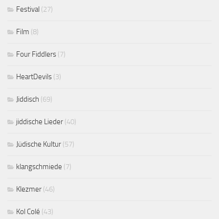
Festival
(27)
Film
(8)
Four Fiddlers
(7)
HeartDevils
(3)
Jiddisch
(69)
jiddische Lieder
(40)
Jüdische Kultur
(57)
klangschmiede
(7)
Klezmer
(46)
Kol Colé
(43)