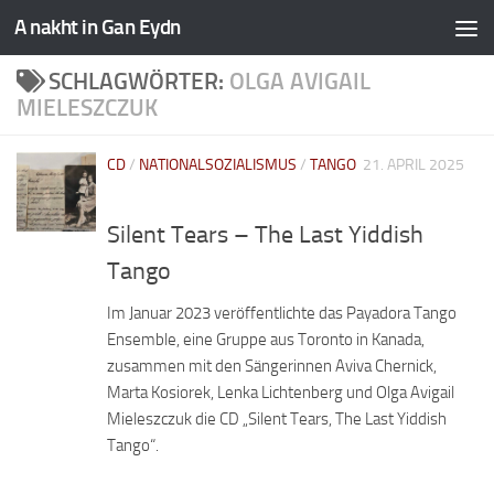
A nakht in Gan Eydn
SCHLAGWÖRTER:
OLGA AVIGAIL
MIELESZCZUK
CD
/
NATIONALSOZIALISMUS
/
TANGO
21. APRIL 2025
Silent Tears – The Last Yiddish
Tango
Im Januar 2023 veröffentlichte das Payadora Tango
Ensemble, eine Gruppe aus Toronto in Kanada,
zusammen mit den Sängerinnen Aviva Chernick,
Marta Kosiorek, Lenka Lichtenberg und Olga Avigail
Mieleszczuk die CD „Silent Tears, The Last Yiddish
Tango“.