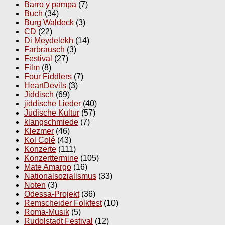
Barro y pampa
(7)
Buch
(34)
Burg Waldeck
(3)
CD
(22)
Di Meydelekh
(14)
Farbrausch
(3)
Festival
(27)
Film
(8)
Four Fiddlers
(7)
HeartDevils
(3)
Jiddisch
(69)
jiddische Lieder
(40)
Jüdische Kultur
(57)
klangschmiede
(7)
Klezmer
(46)
Kol Colé
(43)
Konzerte
(111)
Konzerttermine
(105)
Mate Amargo
(16)
Nationalsozialismus
(33)
Noten
(3)
Odessa-Projekt
(36)
Remscheider Folkfest
(10)
Roma-Musik
(5)
Rudolstadt Festival
(12)