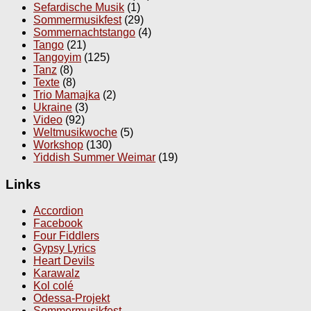
Sefardische Musik
(1)
Sommermusikfest
(29)
Sommernachtstango
(4)
Tango
(21)
Tangoyim
(125)
Tanz
(8)
Texte
(8)
Trio Mamajka
(2)
Ukraine
(3)
Video
(92)
Weltmusikwoche
(5)
Workshop
(130)
Yiddish Summer Weimar
(19)
Links
Accordion
Facebook
Four Fiddlers
Gypsy Lyrics
Heart Devils
Karawalz
Kol colé
Odessa-Projekt
Sommermusikfest