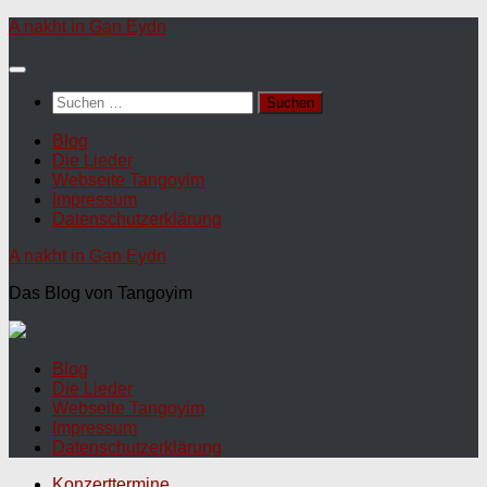
A nakht in Gan Eydn
Suchen
nach:
Blog
Die Lieder
Webseite Tangoyim
Impressum
Datenschutzerklärung
A nakht in Gan Eydn
Das Blog von Tangoyim
Blog
Die Lieder
Webseite Tangoyim
Impressum
Datenschutzerklärung
Konzerttermine